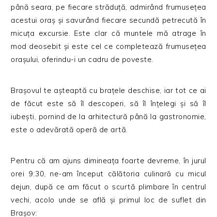
până seara, pe fiecare străduță, admirând frumusețea
acestui oraș și savurând fiecare secundă petrecută în
micuța excursie. Este clar că muntele mă atrage în
mod deosebit și este cel ce completează frumusețea
orașului, oferindu-i un cadru de poveste.
Brașovul te așteaptă cu brațele deschise, iar tot ce ai
de făcut este să îl descoperi, să îl înțelegi și să îl
iubești, pornind de la arhitectură până la gastronomie,
este o adevărată operă de artă.
Pentru că am ajuns dimineața foarte devreme, în jurul
orei 9:30, ne-am început călătoria culinară cu micul
dejun, după ce am făcut o scurtă plimbare în centrul
vechi, acolo unde se află și primul loc de suflet din
Brașov: