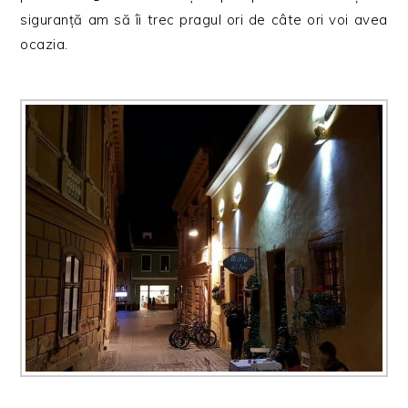
siguranță am să îi trec pragul ori de câte ori voi avea
ocazia.