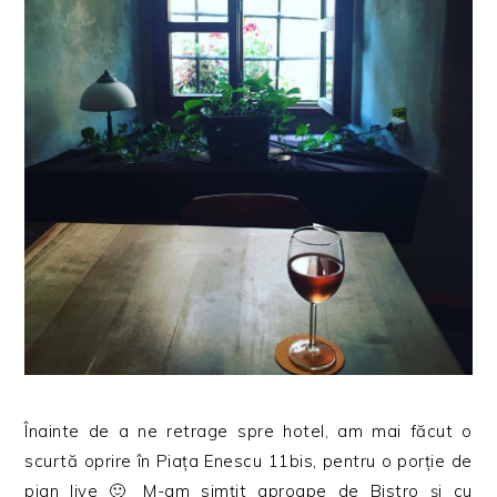
Înainte de a ne retrage spre hotel, am mai făcut o
scurtă oprire în Piața Enescu 11bis, pentru o porție de
pian live 🙂 M-am simțit aproape de Bistro și cu