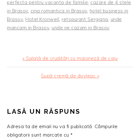
perfecta pentru vacanta de familie
,
cazare de 4 stele
in Brasov
,
cina romantica in Brasov
,
hotel business in
Brasov
,
Hotel Kronwell
,
retsaurant Sergiana
,
unde
mancam in Brasov
,
unde ne cazam in Brasov
Articol
« Salată de crudități cu maioneză de caju
anterior:
Articolul
Supă cremă de dovleac »
urmator:
READER
INTERACTIONS
LASĂ UN RĂSPUNS
Adresa ta de email nu va fi publicată.
Câmpurile
obligatorii sunt marcate cu
*