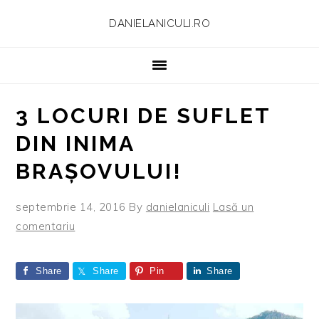
Skip
Skip
Skip
Skip
DANIELANICULI.RO
to
to
to
to
primary
main
primary
footer
navigation
content
sidebar
3 LOCURI DE SUFLET
DIN INIMA
BRAȘOVULUI!
septembrie 14, 2016
By
danielaniculi
Lasă un
comentariu
Share
Share
Pin
Share