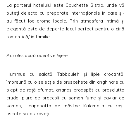
La parterul hotelului este Couchette Bistro, unde vă
puteți delecta cu preparate internaționale în care și-
au făcut loc arome locale. Prin atmosfera intimă și
elegantă este de departe locul perfect pentru o cină
romantică/ în familie.
Am ales două aperitive lejere:
Hummus cu salată Tabbouleh și lipie crocantă,
împreună cu o selecție de bruscehete din anghinare cu
piept de rață afumat, ananas proaspăt cu prosciutto
crudo, piure de broccoli cu somon fume și caviar de
somon, caponatta de măsline Kalamata cu roșii
uscate și castraveți