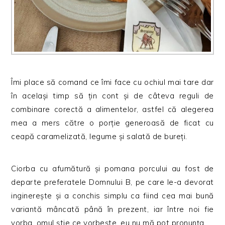
Îmi place să comand ce îmi face cu ochiul mai tare dar
în același timp să țin cont și de câteva reguli de
combinare corectă a alimentelor, astfel că alegerea
mea a mers către o porție generoasă de ficat cu
ceapă caramelizată, legume și salată de bureți.
Ciorba cu afumătură și pomana porcului au fost de
departe preferatele Domnului B, pe care le-a devorat
inginerește și a conchis simplu ca fiind cea mai bună
variantă mâncată până în prezent, iar între noi fie
vorba, omul știe ce vorbește, eu nu mă pot pronunța.