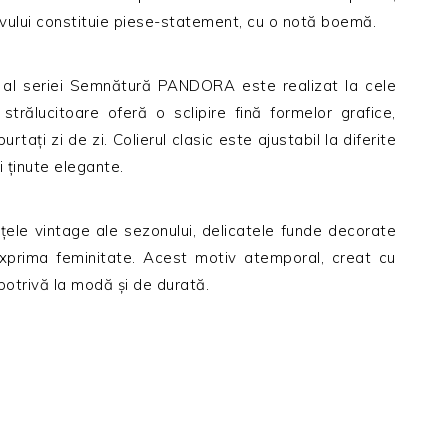
tivului constituie piese-statement, cu o notă boemă.
r, al seriei Semnătură PANDORA este realizat la cele
strălucitoare oferă o sclipire fină formelor grafice,
rtaţi zi de zi. Colierul clasic este ajustabil la diferite
i ţinute elegante.
ele vintage ale sezonului, delicatele funde decorate
exprima feminitate. Acest motiv atemporal, creat cu
otrivă la modă şi de durată.