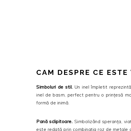
CAM DESPRE CE ESTE 
Simboluri de stil.
Un inel împletit reprezint
inel de basm, perfect pentru o prinţesă mod
formă de inimă.
Pană sclipitoare.
Simbolizând speranţa, via
este redată prin combinaţia roz de metale 