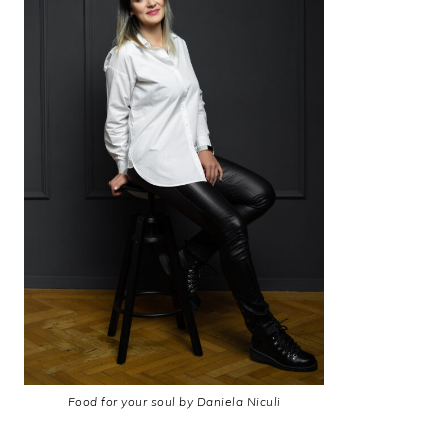
Food for your soul by Daniela Niculi