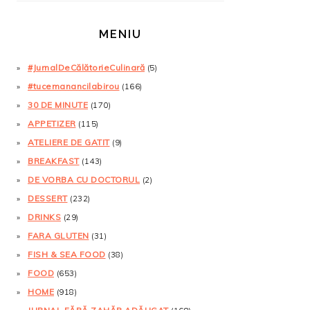
MENIU
#JurnalDeCălătorieCulinară
(5)
#tucemanancilabirou
(166)
30 DE MINUTE
(170)
APPETIZER
(115)
ATELIERE DE GATIT
(9)
BREAKFAST
(143)
DE VORBA CU DOCTORUL
(2)
DESSERT
(232)
DRINKS
(29)
FARA GLUTEN
(31)
FISH & SEA FOOD
(38)
FOOD
(653)
HOME
(918)