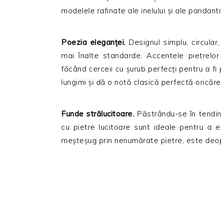
modelele rafinate ale inelului şi ale pandan
Poezia eleganţei.
Designul simplu, circula
mai înalte standarde. Accentele pietrelor 
făcând cerceii cu şurub perfecţi pentru a fi pu
lungimi şi dă o notă clasică perfectă oricăre
Funde strălucitoare.
Păstrându-se în tendinţ
cu pietre lucitoare sunt ideale pentru a 
meşteşug prin nenumărate pietre, este deop