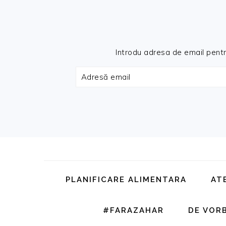
Introdu adresa de email pentru 
Adresă
email
Skip
Skip
Skip
Skip
to
to
to
to
primary
main
primary
footer
PLANIFICARE ALIMENTARA
AT
navigation
content
sidebar
#FARAZAHAR
DE VOR