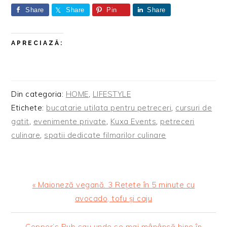
Share
Share
Pin
Share
APRECIAZĂ:
Din categoria:
HOME
,
LIFESTYLE
Etichete:
bucatarie utilata pentru petreceri
,
cursuri de
gatit
,
evenimente private
,
Kuxa Events
,
petreceri
culinare
,
spatii dedicate filmarilor culinare
Articol
« Maioneză vegană. 3 Rețete în 5 minute cu
anterior:
avocado, tofu și caju
Articolul
Copper’s Pub sau unde se mai mânâncă bine în