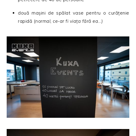
două mașini de spălat vase pentru o curățenie
rapidă (
normal, ce-ar fi viața fără ea…)