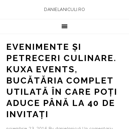
Skip
Skip
Skip
Skip
DANIELANICULI.RO
to
to
to
to
primary
main
primary
footer
navigation
content
sidebar
EVENIMENTE ȘI
PETRECERI CULINARE.
KUXA EVENTS,
BUCĂTĂRIA COMPLET
UTILATĂ ÎN CARE POȚI
ADUCE PÂNĂ LA 40 DE
INVITAȚI
noiembrie 23, 2016
By
danielaniculi
Un comentariu