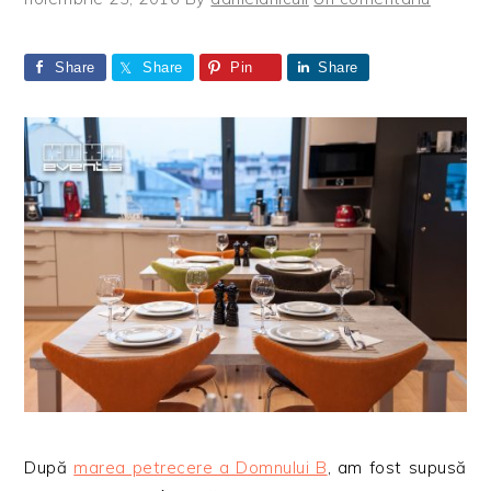
Share
Share
Pin
Share
După
marea petrecere a Domnului B
, am fost supusă