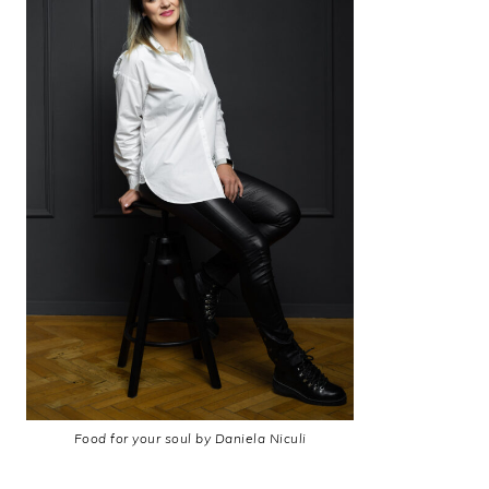
Food for your soul by Daniela Niculi