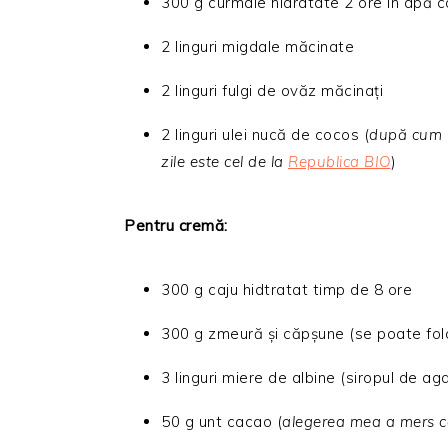
300 g curmale hidratate 2 ore în apă c
2 linguri migdale măcinate
2 linguri fulgi de ovăz măcinați
2 linguri ulei nucă de cocos (
după cum bi
zile este cel de la
Republica BIO
)
Pentru cremă:
300 g caju hidtratat timp de 8 ore
300 g zmeură și căpșune (se poate fol
3 linguri miere de albine (siropul de a
50 g unt cacao (
alegerea mea a mers 