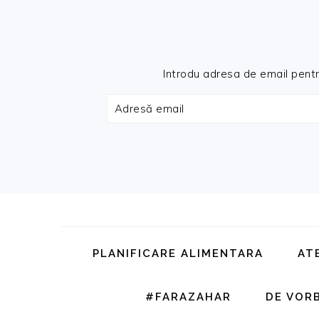
Introdu adresa de email pentru 
Adresă
email
Skip
Skip
Skip
Skip
to
to
to
to
primary
main
primary
footer
PLANIFICARE ALIMENTARA
AT
navigation
content
sidebar
#FARAZAHAR
DE VOR