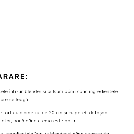
ARARE:
ele într-un blender și pulsăm până când ingredientele
are se leagă.
tort cu diametrul de 20 cm și cu pereți detașabili.
elator, până când crema este gata.
 ingredientele într-un blender și când compoziția