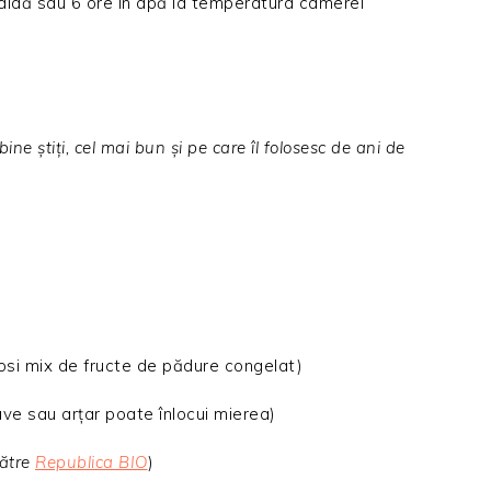
aldă sau 6 ore în apă la temperatura camerei
ne știți, cel mai bun și pe care îl folosesc de ani de
osi mix de fructe de pădure congelat)
gave sau arțar poate înlocui mierea)
către
Republica BIO
)