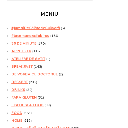
MENIU
#JurnalDeCălătorieCulinară
(5)
#tucemanancilabirou
(166)
30 DE MINUTE
(170)
APPETIZER
(115)
ATELIERE DE GATIT
(9)
BREAKFAST
(143)
DE VORBA CU DOCTORUL
(2)
DESSERT
(232)
DRINKS
(29)
FARA GLUTEN
(31)
FISH & SEA FOOD
(38)
FOOD
(653)
HOME
(918)