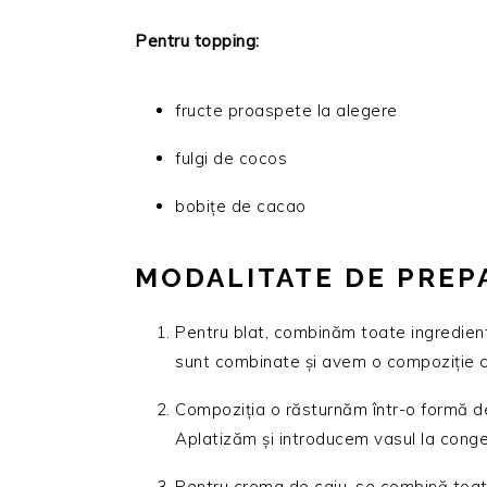
Pentru topping:
fructe proaspete la alegere
fulgi de cocos
bobițe de cacao
MODALITATE DE PREP
Pentru blat, combinăm toate ingredient
sunt combinate și avem o compoziție c
Compoziția o răsturnăm într-o formă de 
Aplatizăm și introducem vasul la cong
Pentru crema de caju, se combină toate