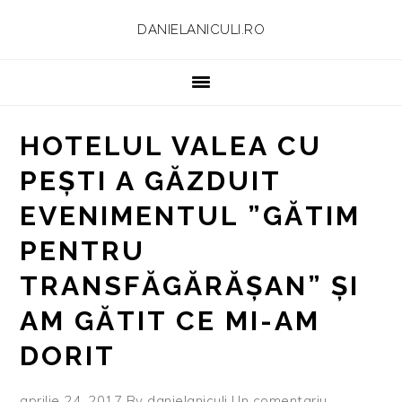
Skip
Skip
Skip
Skip
DANIELANICULI.RO
to
to
to
to
primary
main
primary
footer
navigation
content
sidebar
HOTELUL VALEA CU
PEȘTI A GĂZDUIT
EVENIMENTUL ”GĂTIM
PENTRU
TRANSFĂGĂRĂȘAN” ȘI
AM GĂTIT CE MI-AM
DORIT
aprilie 24, 2017
By
danielaniculi
Un comentariu