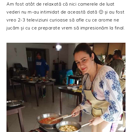
Am fost atât de relaxată că nici camerele de luat
vederi nu m-au intimidat de această dată 🙂 și au fost
vreo 2-3 televiziuni curioase să afle cu ce arome ne
jucăm și cu ce preparate vrem să impresionăm la final.