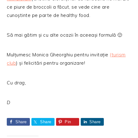
ce piure de broccoli a făcut, se vede cine are
cunoștinte pe parte de healthy food.
Să mai gătim și cu alte ocazii în aceeași formulă 🙂
Mulțumesc Monica Gheorghiu pentru invitație
(turism
club
) și felicitări pentru organizare!
Cu drag,
D
Share
Share
Pin
Share