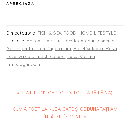
APRECIAZĂ:
Din categoria:
FISH & SEA FOOD
,
HOME
,
LIFESTYLE
Etichete:
Am gatit pentru Transfagarasan
,
concurs
,
Gatim pentru Transfagarasam
,
Hotel Valea cu Pesti
,
hotel valea cu pesti cazare
,
Lacul Vidraru
,
Transfagarasan
Articol
« CLĂTITE DIN CARTOF DULCE (FĂRĂ FĂINĂ)
anterior:
Articolul
CUM A FOST LA NUBA CAFE ȘI CE BUNĂTĂȚI AM
urmator:
ÎNTÂLNIT ÎN MENIU »