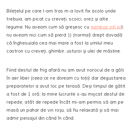
Bilețelul pe care l-am tras m-a lovit fix acolo unde
trebuia, am picat cu creveți, scoici, orez și alte
legume. Nu aveam cum să greșesc cu
gambas pill pil
l,
nu aveam nici cum să pierd :))
(normal)
drept dovadă
că înghesuiala cea mai mare a fost la umilul meu
castron cu creveți, ghimbir, usturoi și ulei de măsline.
Fiind destul de frig afară nu am avut norocul de a găti
în aer liber
(ceea ce ne doream cu toții)
dar degustarea
preparatelor a avut loc pe terasă. Deși timpul de gătit
a fost de 1 oră, la mine lucrurile s-au mișcat destul de
repede, atât de repede încât mi-am permis să am pe
masă un pahar de vin roșu, să fiu relaxată și să mai
admir peisajul din când în când.