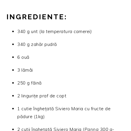
INGREDIENTE:
340 g unt (
la temperatura camerei)
340 g zahăr pudră
6 ouă
3 lămâi
250 g făină
2 lingurițe praf de copt
1 cutie înghețată Siviero Maria cu fructe de
pădure (1kg)
2 cutii înghețată Siviero Maria
(Panna 300 g-