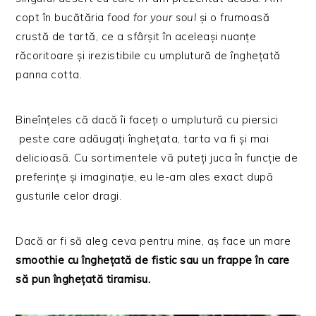
copt în bucătăria
food for your soul
și o frumoasă
crustă de tartă, ce a sfârșit în aceleași nuanțe
răcoritoare și irezistibile cu umplutură de înghețată
panna cotta.
Bineînțeles că dacă îi faceți o umplutură cu piersici
peste care adăugați înghețata, tarta va fi și mai
delicioasă. Cu sortimentele vă puteți juca în funcție de
preferințe și imaginație, eu le-am ales exact după
gusturile celor dragi.
Dacă ar fi să aleg ceva pentru mine, aș face un mare
smoothie cu înghețată de fistic sau un frappe în care
să pun înghețată tiramisu.