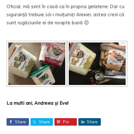
Oficial, mă simt în casă ca în propria gelaterie. Dar cu
siguranță trebuie să-i mulțumiți Alexiei, astea cred că
sunt rugăciunile ei de noapte bună 🙂
La multi ani, Andreea și Eve!
Share
Share
Pin
Share