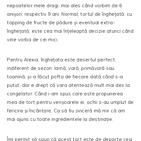
nepoatelor mele dragi, mai ales când vorbim de 6
anișori, respectiv 9 ani. Normal, tortul de înghețată, cu
topping de fructe de pădure și eventual extra-
înghețată, este cea mai înțeleaptă decizie atunci când
vine vorba de cei mici.
Pentru Alexia, înghețata este desertul perfect,
indiferent de sezon. Iarnă, vară, primăvară sau
toamnă, și-a făcut pofta de fiecare dată când s-a
putut, dar e drept că vara atentează mult mai des la
congelator. Când i-am spus care este propunerea
mea de tort pentru verișoarele ei, ochii s-au umplut de
fericire și încântare. Ca să fiu sinceră mă mir că am
mai ajuns cu toate ingredientele la destinație.
Îmi permit să spun că acest tort este de departe cea