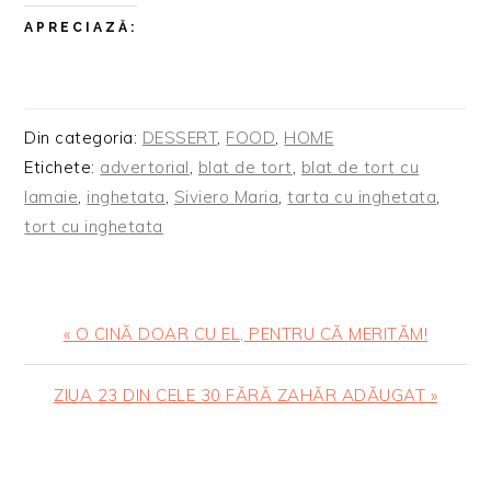
APRECIAZĂ:
Din categoria:
DESSERT
,
FOOD
,
HOME
Etichete:
advertorial
,
blat de tort
,
blat de tort cu
lamaie
,
inghetata
,
Siviero Maria
,
tarta cu inghetata
,
tort cu inghetata
Articol
« O CINĂ DOAR CU EL, PENTRU CĂ MERITĂM!
anterior:
Articolul
ZIUA 23 DIN CELE 30 FĂRĂ ZAHĂR ADĂUGAT »
urmator:
READER