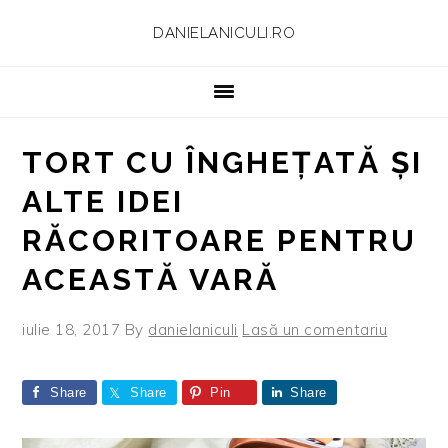
Skip
Skip
Skip
Skip
DANIELANICULI.RO
to
to
to
to
primary
main
primary
footer
navigation
content
sidebar
TORT CU ÎNGHEȚATĂ ȘI
ALTE IDEI
RĂCORITOARE PENTRU
ACEASTĂ VARĂ
iulie 18, 2017
By
danielaniculi
Lasă un comentariu
Share
Share
Pin
Share