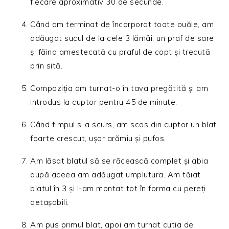
fiecare aproximativ 30 de secunde.
Când am terminat de încorporat toate ouăle, am
adăugat sucul de la cele 3 lămâi, un praf de sare
și făina amestecată cu praful de copt și trecută
prin sită.
Compoziția am turnat-o în tava pregătită și am
introdus la cuptor pentru 45 de minute.
Când timpul s-a scurs, am scos din cuptor un blat
foarte crescut, ușor arămiu și pufos.
Am lăsat blatul să se răcească complet și abia
după aceea am adăugat umplutura. Am tăiat
blatul în 3 și l-am montat tot în forma cu pereți
detașabili.
Am pus primul blat, apoi am turnat cutia de