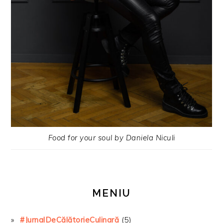
Food for your soul by Daniela Niculi
MENIU
#JurnalDeCălătorieCulinară
(5)