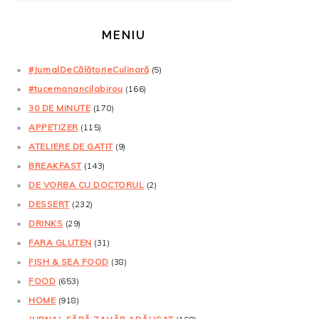
MENIU
#JurnalDeCălătorieCulinară
(5)
#tucemanancilabirou
(166)
30 DE MINUTE
(170)
APPETIZER
(115)
ATELIERE DE GATIT
(9)
BREAKFAST
(143)
DE VORBA CU DOCTORUL
(2)
DESSERT
(232)
DRINKS
(29)
FARA GLUTEN
(31)
FISH & SEA FOOD
(38)
FOOD
(653)
HOME
(918)