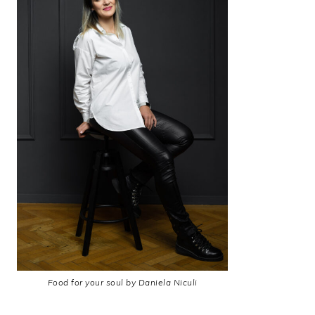
Food for your soul by Daniela Niculi