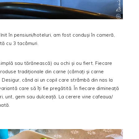
lnit în pensiuni/hoteluri, am fost conduși în cameră,
tă cu 3 tacâmuri.
simplă sau tărănească) ou ochi și ou fiert. Fiecare
produse tradiționale din carne (cârnați și carne
i. Desigur, când ai un copil care strâmbă din nas la
ariantă care să îți fie pregătită. În fiecare dimineață
i, unt, gem sau dulceață. La cerere vine cafeaua/
nată.