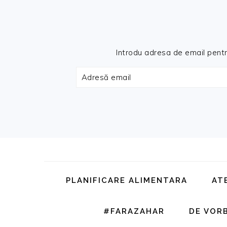
Introdu adresa de email pentru 
Adresă
email
Skip
Skip
Skip
Skip
to
to
to
to
primary
main
primary
footer
PLANIFICARE ALIMENTARA
AT
navigation
content
sidebar
#FARAZAHAR
DE VOR