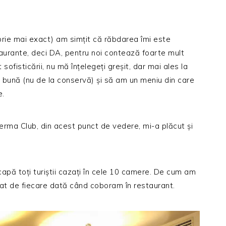
rie mai exact) am simțit că răbdarea îmi este
aurante, deci DA, pentru noi contează foarte mult
isticării, nu mă înțelegeți greșit, dar mai ales la
ună (nu de la conservă) și să am un meniu din care
e.
erma Club, din acest punct de vedere, mi-a plăcut și
capă toți turiștii cazați în cele 10 camere. De cum am
at de fiecare dată când coboram în restaurant.