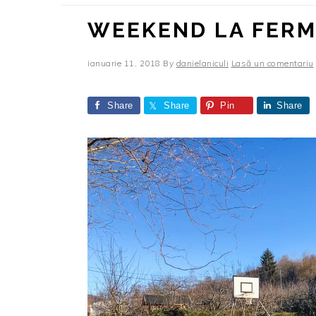
WEEKEND LA FERM
ianuarie 11, 2018
By
danielaniculi
Lasă un comentariu
Share
Share
Pin
Share