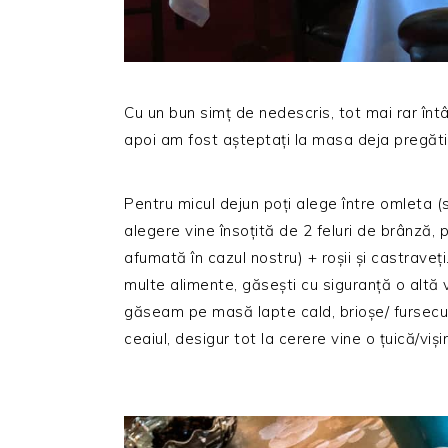
Cu un bun simț de nedescris, tot mai rar întâ
apoi am fost așteptați la masa deja pregăti
Pentru micul dejun poți alege între omleta (
alegere vine însoțită de 2 feluri de brânză, 
afumată în cazul nostru) + roșii și castraveț
multe alimente, găsești cu siguranță o altă v
găseam pe masă lapte cald, brioșe/ fursecur
ceaiul, desigur tot la cerere vine o țuică/viși