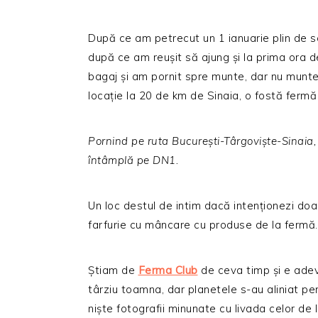
După ce am petrecut un 1 ianuarie plin de s
după ce am reușit să ajung și la prima ora
bagaj și am pornit spre munte, dar nu muntel
locație la 20 de km de Sinaia, o fostă ferm
Pornind pe ruta București-Târgoviște-Sinaia,
întâmplă pe DN1.
Un loc destul de intim dacă intenționezi doar
farfurie cu mâncare cu produse de la fermă.
Știam de
Ferma Club
de ceva timp și e adev
târziu toamna, dar planetele s-au aliniat pen
niște fotografii minunate cu livada celor d