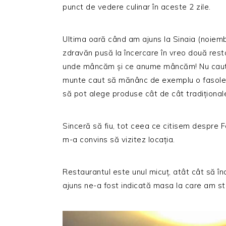
punct de vedere culinar în aceste 2 zile.
Ultima oară când am ajuns la Sinaia (noiemb
zdravăn pusă la încercare în vreo două rest
unde mâncăm și ce anume mâncăm! Nu caut sof
munte caut să mănânc de exemplu o fasole b
să pot alege produse cât de cât tradițional
Sinceră să fiu, tot ceea ce citisem despre F
m-a convins să vizitez locația.
Restaurantul este unul micuț, atât cât să în
ajuns ne-a fost indicată masa la care am st