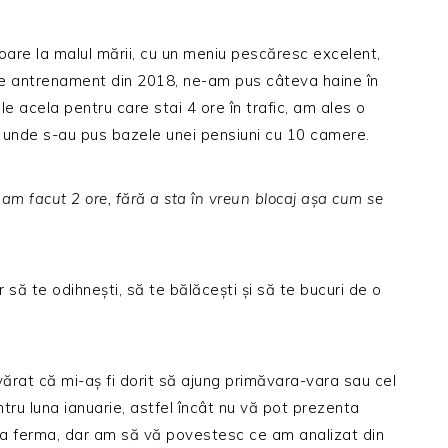
oare la malul mării, cu un meniu pescăresc excelent,
 de antrenament din 2018, ne-am pus câteva haine în
e acela pentru care stai 4 ore în trafic, am ales o
ă unde s-au pus bazele unei pensiuni cu 10 camere.
 am facut 2 ore, fără a sta în vreun blocaj așa cum se
 să te odihnești, să te bălăcești și să te bucuri de o
ărat că mi-aș fi dorit să ajung primăvara-vara sau cel
tru luna ianuarie, astfel încât nu vă pot prezenta
e la ferma, dar am să vă povestesc ce am analizat din