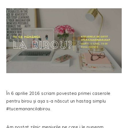
În 6 aprilie 2016 scriam povestea primei caserole
pentru birou și așa s-a născut un hastag simplu
#tucemanancilabirou.
Am postat zilnic meniurile pe care i le puneam