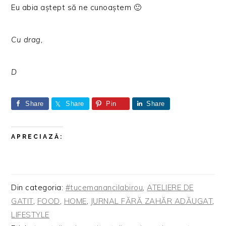
Eu abia aștept să ne cunoaștem 🙂
Cu drag,
D
Share
Share
Pin
Share
APRECIAZĂ:
Din categoria:
#tucemanancilabirou
,
ATELIERE DE
GATIT
,
FOOD
,
HOME
,
JURNAL FĂRĂ ZAHĂR ADĂUGAT
,
LIFESTYLE