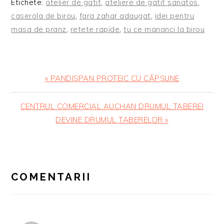
Etichete:
atelier de gatit
,
ateliere de gatit sanatos
,
caserola de birou
,
fara zahar adaugat
,
idei pentru
masa de pranz
,
retete rapide
,
tu ce mananci la birou
Articol
« PANDIȘPAN PROTEIC CU CĂPȘUNE
anterior:
Articolul
CENTRUL COMERCIAL AUCHAN DRUMUL TABEREI
urmator:
DEVINE DRUMUL TABERELOR »
READER
INTERACTIONS
COMENTARII