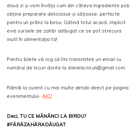
doua zi și vom învăța cum din câteva ingrediente poți
obține preparate delicioase și sățioase, perfecte
pentru un prânz la birou. Gătind totul acasă, implicit
eviți sursele de zahăr adăugat ce se pot strecura
inutil în alimentația ta!
Pentru bilete vă rog să îmi transmiteți un email cu
numărul de locuri dorite la daniela.niculi@gmail.com
Rămâi la curent cu mai multe detalii direct pe pagina
evenimentului-
AICI
Deci, TU CE MĂNÂNCI LA BIROU?
#FĂRĂZAHĂRADĂUGAT