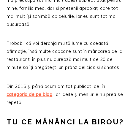
mă preocupă tot mai mult acest subiect atât pentru
mine, familia mea, dar și prietenii apropiați care tot
mai mult își schimbă obiceiurile, iar eu sunt tot mai
bucuroasă.
Probabil că voi deranja multă lume cu această
afirmație, însă multe capcane sunt în mâncarea de la
restaurant, în plus nu durează mai mult de 20 de
minute să îți pregătești un prânz delicios și sănătos.
Din 2016 și până acum am tot publicat idei în
categoria de pe blog
, iar ideile și meniurile nu prea se
repetă.
TU CE MĂNÂNCI LA BIROU?