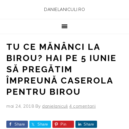
Skip
Skip
Skip
Skip
DANIELANICULI.RO
to
to
to
to
primary
main
primary
footer
navigation
content
sidebar
TU CE MĂNÂNCI LA
BIROU? HAI PE 5 IUNIE
SĂ PREGĂTIM
ÎMPREUNĂ CASEROLA
PENTRU BIROU
mai 24, 2018
By
danielaniculi
4 comentarii
Share
Share
Pin
Share