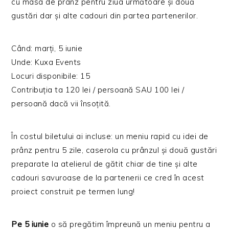
cu masa de prânz pentru ziua următoare și două
gustări dar și alte cadouri din partea partenerilor.
Când: marți, 5 iunie
Unde: Kuxa Events
Locuri disponibil
e: 15
Contribuția ta 120 lei / persoană SAU 100 lei /
persoană dacă vii însoțită.
În costul biletului ai incluse: un meniu rapid cu idei de
prânz pentru 5 zile, caserola cu prânzul și două gustări
preparate la atelierul de gătit chiar de tine și alte
cadouri savuroase de la partenerii ce cred în acest
proiect construit pe termen lung!
Pe 5 iunie
o să pregătim împreună un meniu pentru a