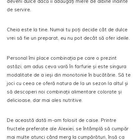
deveni dulce dacă îi adăugați miere de albine înainte
de servire.
Cheia este la tine. Numai tu poți decide cât de dulce
vrei să fie un preparat, eu nu pot decât să ofer ideile.
Personal îmi place combinația pe care o prezint
astăzi, am adus ceva vară în farfurie și este singura
modalitate de a ieși din monotonie în bucătărie. Să te
joci cu ceea ce oferă natura de la un sezon la altul și
să descoperi noi combinații alimentare colorate și
delicioase, dar mai ales nutritive.
De această dată m-am folosit de caise. Printre
fructele preferate ale Alexiei, se întâmplă să cumpăr
mai multe atunci când merg la cumpărături, însă ca