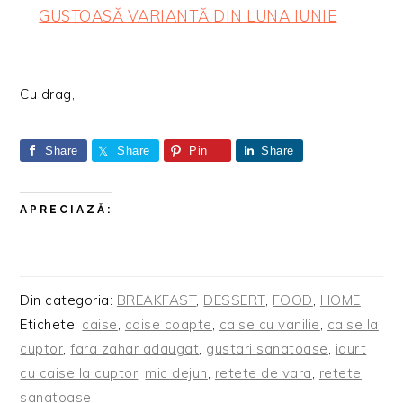
GUSTOASĂ VARIANTĂ DIN LUNA IUNIE
Cu drag,
Share
Share
Pin
Share
APRECIAZĂ:
Din categoria:
BREAKFAST
,
DESSERT
,
FOOD
,
HOME
Etichete:
caise
,
caise coapte
,
caise cu vanilie
,
caise la
cuptor
,
fara zahar adaugat
,
gustari sanatoase
,
iaurt
cu caise la cuptor
,
mic dejun
,
retete de vara
,
retete
sanatoase