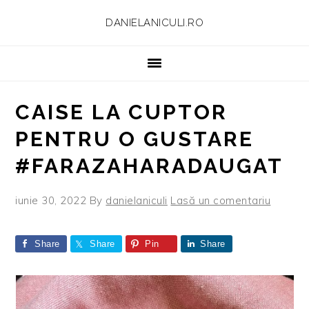
Skip
Skip
Skip
Skip
DANIELANICULI.RO
to
to
to
to
primary
main
primary
footer
navigation
content
sidebar
CAISE LA CUPTOR
PENTRU O GUSTARE
#FARAZAHARADAUGAT
iunie 30, 2022
By
danielaniculi
Lasă un comentariu
Share
Share
Pin
Share