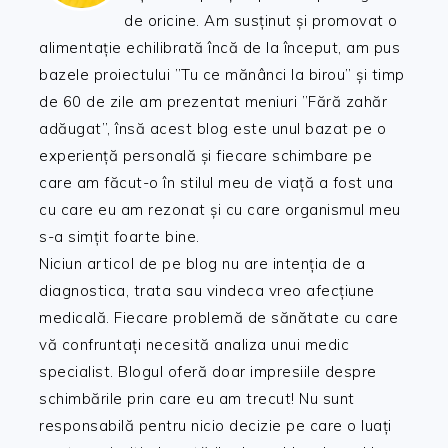
de oricine. Am susținut și promovat o
alimentație echilibrată încă de la început, am pus
bazele proiectului ”Tu ce mănânci la birou” și timp
de 60 de zile am prezentat meniuri ”Fără zahăr
adăugat”, însă acest blog este unul bazat pe o
experiență personală și fiecare schimbare pe
care am făcut-o în stilul meu de viață a fost una
cu care eu am rezonat și cu care organismul meu
s-a simțit foarte bine.
Niciun articol de pe blog nu are intenția de a
diagnostica, trata sau vindeca vreo afecțiune
medicală. Fiecare problemă de sănătate cu care
vă confruntați necesită analiza unui medic
specialist. Blogul oferă doar impresiile despre
schimbările prin care eu am trecut! Nu sunt
responsabilă pentru nicio decizie pe care o luați