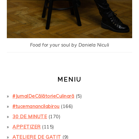
Food for your soul by Daniela Niculi
MENIU
#JurnalDeCălătorieCulinară
(5)
#tucemanancilabirou
(166)
30 DE MINUTE
(170)
APPETIZER
(115)
ATELIERE DE GATIT
(9)