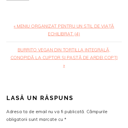
Articol
« MENIU ORGANIZAT PENTRU UN STIL DE VIAȚĂ
anterior:
ECHILIBRAT (4)
Articolul
BURRITO VEGAN DIN TORTILLA INTEGRALĂ,
urmator:
CONOPIDĂ LA CUPTOR ȘI PASTĂ DE ARDEI COPȚI
»
READER
INTERACTIONS
LASĂ UN RĂSPUNS
Adresa ta de email nu va fi publicată.
Câmpurile
obligatorii sunt marcate cu
*