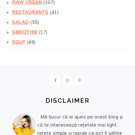
RAW VEGAN
(107)
RESTAURANTS
(41)
SALAD
(55)
SMOOTHIE
(17)
SOUP
(49)
FOOTER
DISCLAIMER
Mă bucur că ai ajuns pe acest blog și
că te interesează rețetele mai light,
rețete simple și rapide ce pot fi gătite