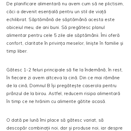
De planificare alimentară nu avem cum să ne plictisim,
căci a devenit esențială pentru un stil de viață
echilibrat. Săptămână de săptămână acesta este
obiceiul meu, de ani buni. Să pregătesc planul
alimentar pentru cele 5 zile ale săptămânii. Îmi oferă
confort, claritate în privința meselor, liniște în familie și
timp liber.
Gătesc 1-2 feluri principale să fie la îndemână, în rest,
în fiecare zi avem altceva la cină. Din ce mai rămâne
de la cină, Domnul B își pregătește caserola pentru
prânzul de la birou. Astfel, reducem risipa alimentară
în timp ce ne hrănim cu alimente gătite acasă.
O dată pe lună îmi place să gătesc variat, să
descopăr combinații noi, dar și produse noi, iar despre