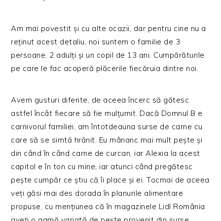
Am mai povestit și cu alte ocazii, dar pentru cine nu a
reținut acest detaliu, noi suntem o familie de 3
persoane, 2 adulți și un copil de 13 ani. Cumpărăturile
pe care le fac acoperă plăcerile fiecăruia dintre noi.
Avem gusturi diferite, de aceea încerc să gătesc
astfel încât fiecare să fie mulțumit. Dacă Domnul B e
carnivorul familiei, am întotdeauna surse de carne cu
care să se simtă hrănit. Eu mânanc mai mult pește și
din când în când carne de curcan, iar Alexia la acest
capitol e în ton cu mine, iar atunci când pregătesc
pește cumpăr ce știu că îi place și ei. Tocmai de aceea
veți găsi mai des dorada în planurile alimentare
propuse, cu mențiunea că în magazinele Lidl România
aveți o gamă variată de pește provenit din surse