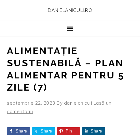
Skip
Skip
Skip
Skip
DANIELANICULI.RO
to
to
to
to
primary
main
primary
footer
navigation
content
sidebar
ALIMENTAȚIE
SUSTENABILĂ – PLAN
ALIMENTAR PENTRU 5
ZILE (7)
septembrie 22, 2023
By
danielaniculi
Lasă un
comentariu
Share
Share
Pin
Share