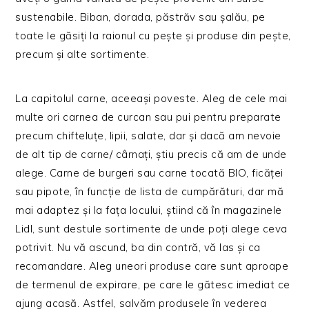
sustenabile. Biban, dorada, păstrăv sau șalău, pe
toate le găsiți la raionul cu pește și produse din pește,
precum și alte sortimente.
La capitolul carne, aceeași poveste. Aleg de cele mai
multe ori carnea de curcan sau pui pentru preparate
precum chifteluțe, lipii, salate, dar și dacă am nevoie
de alt tip de carne/ cârnați, știu precis că am de unde
alege. Carne de burgeri sau carne tocată BIO, ficăței
sau pipote, în funcție de lista de cumpărături, dar mă
mai adaptez și la fața locului, știind că în magazinele
Lidl, sunt destule sortimente de unde poți alege ceva
potrivit. Nu vă ascund, ba din contră, vă las și ca
recomandare. Aleg uneori produse care sunt aproape
de termenul de expirare, pe care le gătesc imediat ce
ajung acasă. Astfel, salvăm produsele în vederea