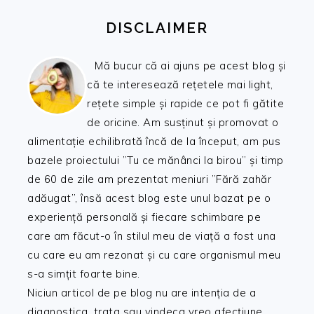
DISCLAIMER
Mă bucur că ai ajuns pe acest blog și
că te interesează rețetele mai light,
rețete simple și rapide ce pot fi gătite
de oricine. Am susținut și promovat o
alimentație echilibrată încă de la început, am pus
bazele proiectului ”Tu ce mănânci la birou” și timp
de 60 de zile am prezentat meniuri ”Fără zahăr
adăugat”, însă acest blog este unul bazat pe o
experiență personală și fiecare schimbare pe
care am făcut-o în stilul meu de viață a fost una
cu care eu am rezonat și cu care organismul meu
s-a simțit foarte bine.
Niciun articol de pe blog nu are intenția de a
diagnostica, trata sau vindeca vreo afecțiune