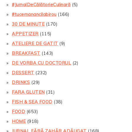
#JurnalDeCălătorieCulinară
(5)
#tucemanancilabirou
(166)
30 DE MINUTE
(170)
APPETIZER
(115)
ATELIERE DE GATIT
(9)
BREAKFAST
(143)
DE VORBA CU DOCTORUL
(2)
DESSERT
(232)
DRINKS
(29)
FARA GLUTEN
(31)
FISH & SEA FOOD
(38)
FOOD
(653)
HOME
(918)
JURNAL FĂRĂ ZAHĂR ADĂUGAT
(168)