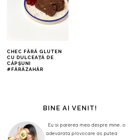
CHEC FĂRĂ GLUTEN
CU DULCEAȚĂ DE
CĂPȘUNI
#FĂRĂZAHĂR
BARA
PRINCIPALĂ
BINE AI VENIT!
Eu si parerea mea despre mine, o
adevarata provocare as putea