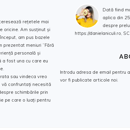
Dată fiind m
aplica din 25
nteresează rețetele mai
despre prelu
de oricine. Am susținut și
https://danielaniculi.ro
 început, am pus bazele
am prezentat meniuri ”Fără
riență personală și
AB
ă a fost una cu care eu
e.
Introdu adresa de email pentru a 
 trata sau vindeca vreo
vor fi publicate articole noi.
 vă confruntați necesită
 despre schimbările prin
e pe care o luați pentru