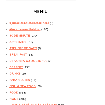
MENIU
#JurnalDeCălătorieCulinară
(5)
#tucemanancilabirou
(166)
30 DE MINUTE
(170)
APPETIZER
(115)
ATELIERE DE GATIT
(9)
BREAKFAST
(143)
DE VORBA CU DOCTORUL
(2)
DESSERT
(232)
DRINKS
(29)
FARA GLUTEN
(31)
FISH & SEA FOOD
(38)
FOOD
(653)
HOME
(918)