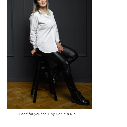
Food for your soul by Daniela Niculi