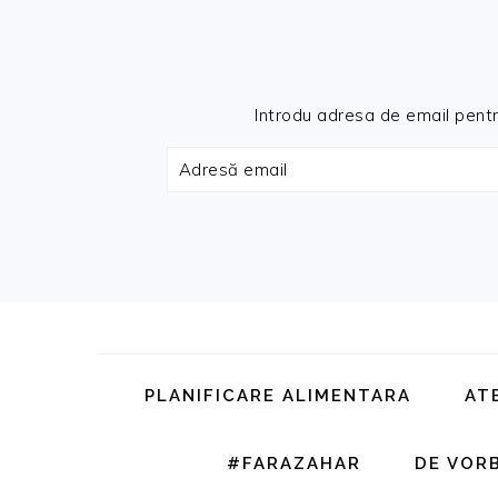
Introdu adresa de email pentru 
Adresă
email
Skip
Skip
Skip
Skip
to
to
to
to
primary
main
primary
footer
PLANIFICARE ALIMENTARA
AT
navigation
content
sidebar
#FARAZAHAR
DE VOR