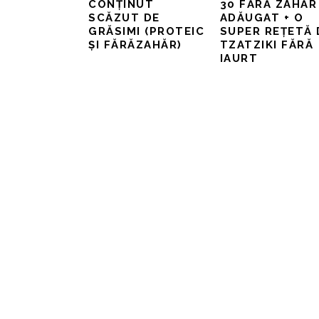
CONȚINUT
30 FĂRĂ ZAHĂR
SCĂZUT DE
ADĂUGAT + O
GRĂSIMI (PROTEIC
SUPER REȚETĂ 
ȘI FĂRĂZAHĂR)
TZATZIKI FĂRĂ
IAURT