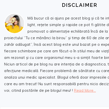
DISCLAIMER
Mă bucur că ai ajuns pe acest blog și că te i
light, rețete simple și rapide ce pot fi gătite 
promovat o alimentație echilibrată încă de la
proiectului ”Tu ce mănânci la birou” și timp de 60 de zile 
zahăr adăugat”, însă acest blog este unul bazat pe o expe
fiecare schimbare pe care am făcut-o în stilul meu de viaț
am rezonat și cu care organismul meu s-a simțit foarte bin
Niciun articol de pe blog nu are intenția de a diagnostica,
afecțiune medicală. Fiecare problemă de sănătate cu care
analiza unui medic specialist. Blogul oferă doar impresiile
care eu am trecut! Nu sunt responsabilă pentru nicio decizi
voi, citind postările de pe blogul meu! !
Read More…