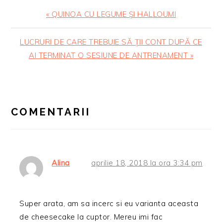
Articol
« QUINOA CU LEGUME ȘI HALLOUMI
anterior:
Articolul
LUCRURI DE CARE TREBUIE SĂ ȚII CONT DUPĂ CE
urmator:
AI TERMINAT O SESIUNE DE ANTRENAMENT »
READER
INTERACTIONS
COMENTARII
Alina
aprilie 18, 2018 la ora 3:34 pm
Super arata, am sa incerc si eu varianta aceasta
de cheesecake la cuptor. Mereu imi fac