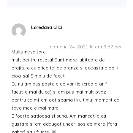
Loredana Ulici
februarie 24, 2021 la ora 9:52 am
Multumesc tare
mult pentru reteta! Sunt mare iubitoare de
prajitura cu orice fel de branza si aceasta e de-li-
cioa-sa! Simplu de facut…
Eu nu am pus pastaie de vanilie (cred c-ar fi
facut-o mai dulce) si am pus mai mult ovaz
pentru ca mi-am dat seama in ultimul moment ca
tava mea e mai mare.
E foarte satioasa si buna. Am mancat-o ca
gustare si am adaugat uneori sos de mere (fara
zahar) sau fructe. 🙂