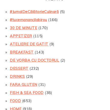
#JurnalDeCălătorieCulinară
(5)
#tucemanancilabirou
(166)
30 DE MINUTE
(170)
APPETIZER
(115)
ATELIERE DE GATIT
(9)
BREAKFAST
(143)
DE VORBA CU DOCTORUL
(2)
DESSERT
(232)
DRINKS
(29)
FARA GLUTEN
(31)
FISH & SEA FOOD
(38)
FOOD
(653)
HOME
(918)