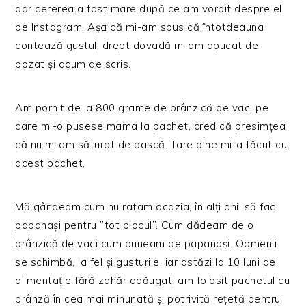
dar cererea a fost mare după ce am vorbit despre el
pe Instagram. Așa că mi-am spus că întotdeauna
contează gustul, drept dovadă m-am apucat de
pozat și acum de scris.
Am pornit de la 800 grame de brânzică de vaci pe
care mi-o pusese mama la pachet, cred că presimțea
că nu m-am săturat de pască. Tare bine mi-a făcut cu
acest pachet.
Mă gândeam cum nu ratam ocazia, în alți ani, să fac
papanași pentru ”tot blocul”. Cum dădeam de o
brânzică de vaci cum puneam de papanași. Oamenii
se schimbă, la fel și gusturile, iar astăzi la 10 luni de
alimentație fără zahăr adăugat, am folosit pachetul cu
brânză în cea mai minunată și potrivită rețetă pentru