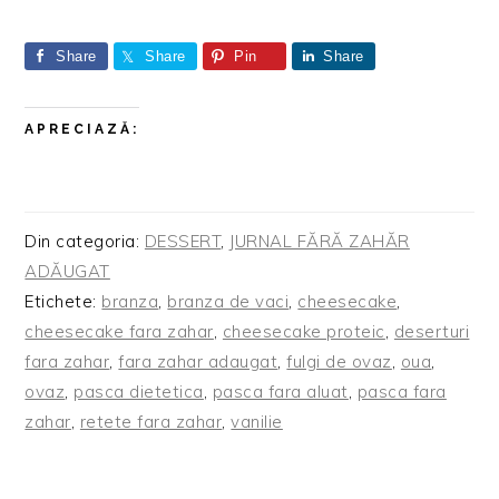
Share
Share
Pin
Share
APRECIAZĂ:
Din categoria:
DESSERT
,
JURNAL FĂRĂ ZAHĂR
ADĂUGAT
Etichete:
branza
,
branza de vaci
,
cheesecake
,
cheesecake fara zahar
,
cheesecake proteic
,
deserturi
fara zahar
,
fara zahar adaugat
,
fulgi de ovaz
,
oua
,
ovaz
,
pasca dietetica
,
pasca fara aluat
,
pasca fara
zahar
,
retete fara zahar
,
vanilie