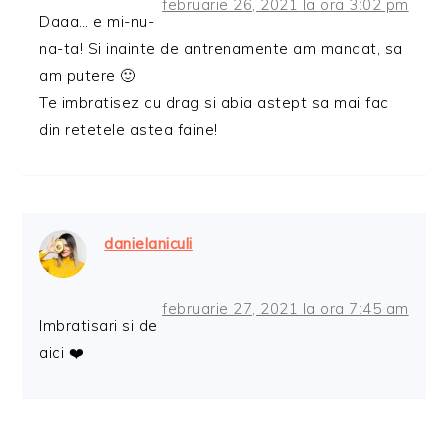
februarie 26, 2021 la ora 3:02 pm
Daaa… e mi-nu-
na-ta! Si inainte de antrenamente am mancat, sa
am putere 🙂
Te imbratisez cu drag si abia astept sa mai fac
din retetele astea faine!
danielaniculi
februarie 27, 2021 la ora 7:45 am
Imbratisari si de
aici ❤️