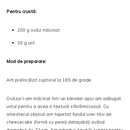
Pentru crustă:
200 g ovăz măcinat
30 g unt
Mod de preparare:
Am preîncălzit cuptorul la 185 de grade.
Ovăzul l-am măcinat într-un blender apoi am adăugat
untul pentru a avea o textură sfărâmicioasă. Cu
amestecul obținut am tapetat fundul unei tăvi de
cheesecake (
formă cu pereți detașabili
) având
diametrul de 22 cm. Am introdus tava în cuptor pentru