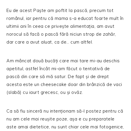
Eu de acest Paște am poftit la pască, precum tot
românul, iar pentru că mama s-a educat foarte mult în
ultimii ani în ceea ce privește alimentația, am avut
norocul să facă o pască fără niciun strop de zahăr,
dar care a avut aluat, ca de… cum altfel.
Am mâncat două bucăți care mai tare mi-au deschis
apetitul, astfel încât mi-am făcut o tentativă de
pască din care să mă satur. De fapt și de drept
acesta este un cheesecake doar din brânzică de vaci
(slabă) cu iaurt grecesc, ou și ovăz.
Ca să fiu sinceră nu intenționam să-l postez pentru că
nu am cele mai reușite poze, așa e cu preparatele
aste amai dietetice, nu sunt chiar cele mai fotogenice,