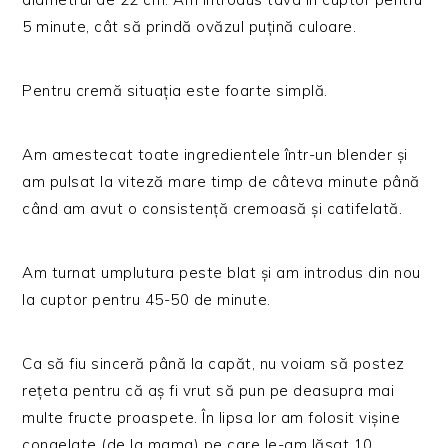
5 minute, cât să prindă ovăzul puțină culoare.
Pentru cremă situația este foarte simplă.
Am amestecat toate ingredientele într-un blender și
am pulsat la viteză mare timp de câteva minute până
când am avut o consistență cremoasă și catifelată.
Am turnat umplutura peste blat și am introdus din nou
la cuptor pentru 45-50 de minute.
Ca să fiu sinceră până la capăt, nu voiam să postez
rețeta pentru că aș fi vrut să pun pe deasupra mai
multe fructe proaspete. În lipsa lor am folosit vișine
congelate (de la mama) pe care le-am lăsat 10