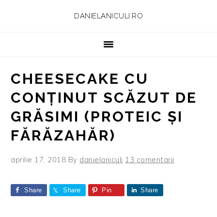
Skip
Skip
Skip
Skip
DANIELANICULI.RO
to
to
to
to
primary
main
primary
footer
navigation
content
sidebar
CHEESECAKE CU
CONȚINUT SCĂZUT DE
GRĂSIMI (PROTEIC ȘI
FĂRĂZAHĂR)
aprilie 17, 2018
By
danielaniculi
13 comentarii
Share
Share
Pin
Share