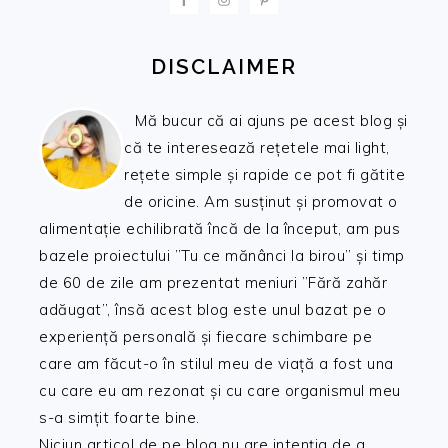
DISCLAIMER
Mă bucur că ai ajuns pe acest blog și
că te interesează rețetele mai light,
rețete simple și rapide ce pot fi gătite
de oricine. Am susținut și promovat o
alimentație echilibrată încă de la început, am pus
bazele proiectului ”Tu ce mănânci la birou” și timp
de 60 de zile am prezentat meniuri ”Fără zahăr
adăugat”, însă acest blog este unul bazat pe o
experiență personală și fiecare schimbare pe
care am făcut-o în stilul meu de viață a fost una
cu care eu am rezonat și cu care organismul meu
s-a simțit foarte bine.
Niciun articol de pe blog nu are intenția de a