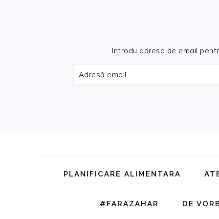
Introdu adresa de email pentru 
Adresă
email
Skip
Skip
Skip
Skip
to
to
to
to
primary
main
primary
footer
PLANIFICARE ALIMENTARA
AT
navigation
content
sidebar
#FARAZAHAR
DE VOR