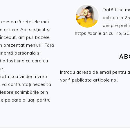
Dată fiind m
aplica din 25
nteresează rețetele mai
despre prelu
de oricine. Am susținut și
https://danielaniculi.ro
 început, am pus bazele
am prezentat meniuri ”Fără
riență personală și
AB
ă a fost una cu care eu
e.
Introdu adresa de email pentru a 
 trata sau vindeca vreo
vor fi publicate articole noi.
 vă confruntați necesită
 despre schimbările prin
e pe care o luați pentru