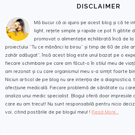
DISCLAIMER
Mă bucur că ai ajuns pe acest blog și că te i
light, rețete simple și rapide ce pot fi gătite 
promovat o alimentație echilibrată încă de la
proiectului ”Tu ce mănânci la birou” și timp de 60 de zile 
zahăr adăugat”, însă acest blog este unul bazat pe o expe
fiecare schimbare pe care am făcut-o în stilul meu de viaț
am rezonat și cu care organismul meu s-a simțit foarte bin
Niciun articol de pe blog nu are intenția de a diagnostica,
afecțiune medicală. Fiecare problemă de sănătate cu care
analiza unui medic specialist. Blogul oferă doar impresiile
care eu am trecut! Nu sunt responsabilă pentru nicio decizi
voi, citind postările de pe blogul meu! !
Read More…