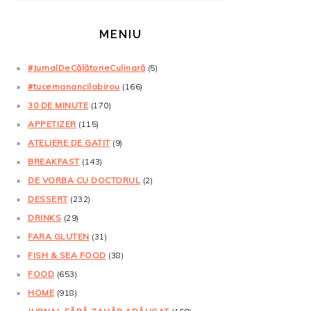
MENIU
#JurnalDeCălătorieCulinară
(5)
#tucemanancilabirou
(166)
30 DE MINUTE
(170)
APPETIZER
(115)
ATELIERE DE GATIT
(9)
BREAKFAST
(143)
DE VORBA CU DOCTORUL
(2)
DESSERT
(232)
DRINKS
(29)
FARA GLUTEN
(31)
FISH & SEA FOOD
(38)
FOOD
(653)
HOME
(918)