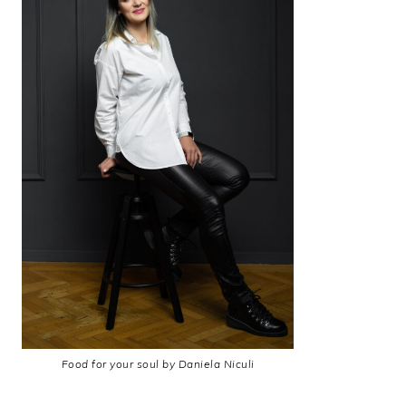
Food for your soul by Daniela Niculi