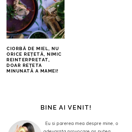
CIORBĂ DE MIEL, NU
ORICE REȚETĂ, NIMIC
REINTERPRETAT,
DOAR REȚETA
MINUNATĂ A MAMEI!
BARA
PRINCIPALĂ
BINE AI VENIT!
Eu si parerea mea despre mine, o
adevarata provocare as putea