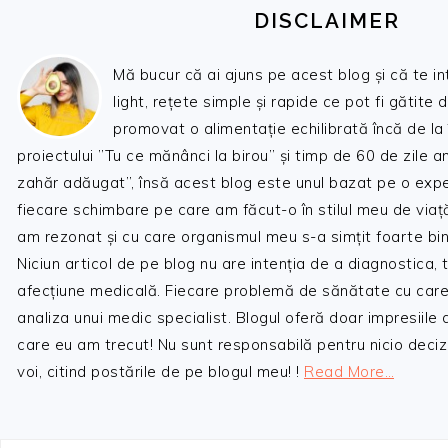
DISCLAIMER
Mă bucur că ai ajuns pe acest blog și că te i
light, rețete simple și rapide ce pot fi gătite 
promovat o alimentație echilibrată încă de la
proiectului ”Tu ce mănânci la birou” și timp de 60 de zile 
zahăr adăugat”, însă acest blog este unul bazat pe o expe
fiecare schimbare pe care am făcut-o în stilul meu de viaț
am rezonat și cu care organismul meu s-a simțit foarte bin
Niciun articol de pe blog nu are intenția de a diagnostica,
afecțiune medicală. Fiecare problemă de sănătate cu care
analiza unui medic specialist. Blogul oferă doar impresiile
care eu am trecut! Nu sunt responsabilă pentru nicio decizi
voi, citind postările de pe blogul meu! !
Read More…