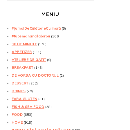
MENIU
#JurnalDeCălătorieCulinară
(5)
#tucemanancilabirou
(166)
30 DE MINUTE
(170)
APPETIZER
(115)
ATELIERE DE GATIT
(9)
BREAKFAST
(143)
DE VORBA CU DOCTORUL
(2)
DESSERT
(232)
DRINKS
(29)
FARA GLUTEN
(31)
FISH & SEA FOOD
(38)
FOOD
(653)
HOME
(918)