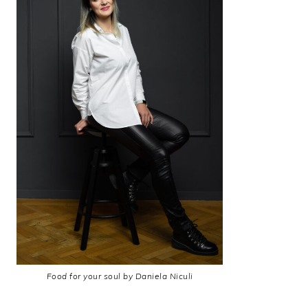
Food for your soul by Daniela Niculi