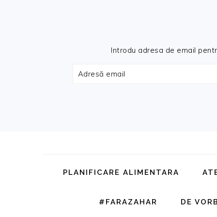
Introdu adresa de email pentru 
Adresă
email
Skip
Skip
Skip
Skip
to
to
to
to
primary
main
primary
footer
PLANIFICARE ALIMENTARA
AT
navigation
content
sidebar
#FARAZAHAR
DE VOR