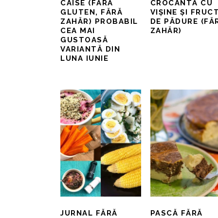
CAISE (FĂRĂ
CROCANTĂ CU
GLUTEN, FĂRĂ
VIȘINE ȘI FRUC
ZAHĂR) PROBABIL
DE PĂDURE (FĂ
CEA MAI
ZAHĂR)
GUSTOASĂ
VARIANTĂ DIN
LUNA IUNIE
JURNAL FĂRĂ
PASCĂ FĂRĂ