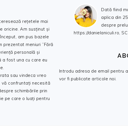
Dată fiind m
aplica din 25
nteresează rețetele mai
despre prelu
de oricine. Am susținut și
https://danielaniculi.ro
 început, am pus bazele
am prezentat meniuri ”Fără
riență personală și
AB
ă a fost una cu care eu
e.
Introdu adresa de email pentru a 
 trata sau vindeca vreo
vor fi publicate articole noi.
 vă confruntați necesită
 despre schimbările prin
e pe care o luați pentru