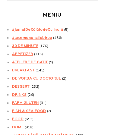
MENIU
#JurnalDeCălătorieCulinară
(5)
#tucemanancilabirou
(166)
30 DE MINUTE
(170)
APPETIZER
(115)
ATELIERE DE GATIT
(9)
BREAKFAST
(143)
DE VORBA CU DOCTORUL
(2)
DESSERT
(232)
DRINKS
(29)
FARA GLUTEN
(31)
FISH & SEA FOOD
(38)
FOOD
(653)
HOME
(918)