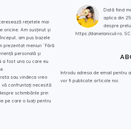
Dată fiind m
aplica din 25
nteresează rețetele mai
despre prelu
de oricine. Am susținut și
https://danielaniculi.ro
 început, am pus bazele
am prezentat meniuri ”Fără
riență personală și
AB
ă a fost una cu care eu
e.
Introdu adresa de email pentru a 
 trata sau vindeca vreo
vor fi publicate articole noi.
 vă confruntați necesită
 despre schimbările prin
e pe care o luați pentru