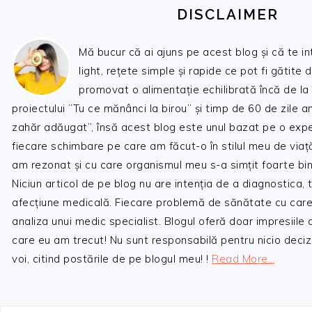
DISCLAIMER
Mă bucur că ai ajuns pe acest blog și că te i
light, rețete simple și rapide ce pot fi gătite 
promovat o alimentație echilibrată încă de la
proiectului ”Tu ce mănânci la birou” și timp de 60 de zile 
zahăr adăugat”, însă acest blog este unul bazat pe o expe
fiecare schimbare pe care am făcut-o în stilul meu de viaț
am rezonat și cu care organismul meu s-a simțit foarte bin
Niciun articol de pe blog nu are intenția de a diagnostica,
afecțiune medicală. Fiecare problemă de sănătate cu care
analiza unui medic specialist. Blogul oferă doar impresiile
care eu am trecut! Nu sunt responsabilă pentru nicio decizi
voi, citind postările de pe blogul meu! !
Read More…