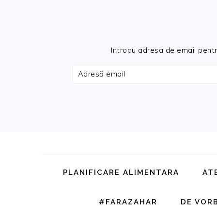
Introdu adresa de email pentru 
Adresă
email
Skip
Skip
Skip
Skip
to
to
to
to
primary
main
primary
footer
PLANIFICARE ALIMENTARA
AT
navigation
content
sidebar
#FARAZAHAR
DE VOR