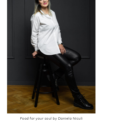
Food for your soul by Daniela Niculi