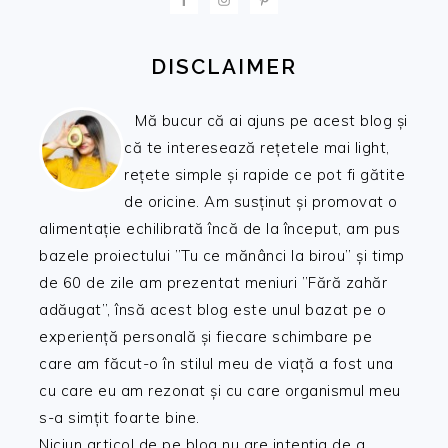
DISCLAIMER
Mă bucur că ai ajuns pe acest blog și
că te interesează rețetele mai light,
rețete simple și rapide ce pot fi gătite
de oricine. Am susținut și promovat o
alimentație echilibrată încă de la început, am pus
bazele proiectului ”Tu ce mănânci la birou” și timp
de 60 de zile am prezentat meniuri ”Fără zahăr
adăugat”, însă acest blog este unul bazat pe o
experiență personală și fiecare schimbare pe
care am făcut-o în stilul meu de viață a fost una
cu care eu am rezonat și cu care organismul meu
s-a simțit foarte bine.
Niciun articol de pe blog nu are intenția de a