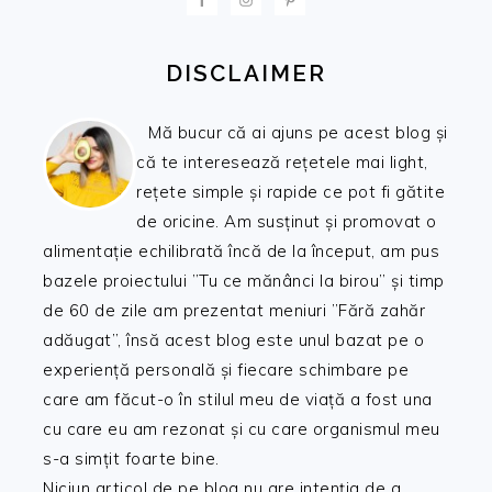
DISCLAIMER
Mă bucur că ai ajuns pe acest blog și
că te interesează rețetele mai light,
rețete simple și rapide ce pot fi gătite
de oricine. Am susținut și promovat o
alimentație echilibrată încă de la început, am pus
bazele proiectului ”Tu ce mănânci la birou” și timp
de 60 de zile am prezentat meniuri ”Fără zahăr
adăugat”, însă acest blog este unul bazat pe o
experiență personală și fiecare schimbare pe
care am făcut-o în stilul meu de viață a fost una
cu care eu am rezonat și cu care organismul meu
s-a simțit foarte bine.
Niciun articol de pe blog nu are intenția de a