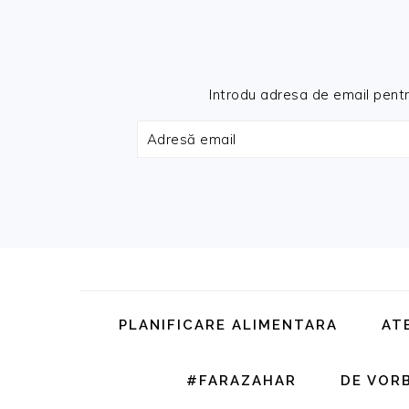
Introdu adresa de email pentru 
Adresă
email
Skip
Skip
Skip
Skip
to
to
to
to
primary
main
primary
footer
PLANIFICARE ALIMENTARA
AT
navigation
content
sidebar
#FARAZAHAR
DE VOR