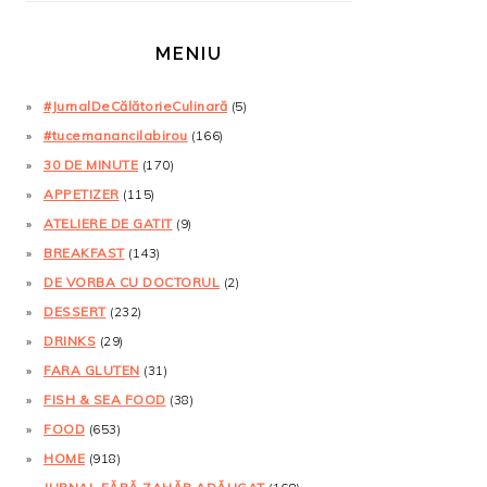
MENIU
#JurnalDeCălătorieCulinară
(5)
#tucemanancilabirou
(166)
30 DE MINUTE
(170)
APPETIZER
(115)
ATELIERE DE GATIT
(9)
BREAKFAST
(143)
DE VORBA CU DOCTORUL
(2)
DESSERT
(232)
DRINKS
(29)
FARA GLUTEN
(31)
FISH & SEA FOOD
(38)
FOOD
(653)
HOME
(918)