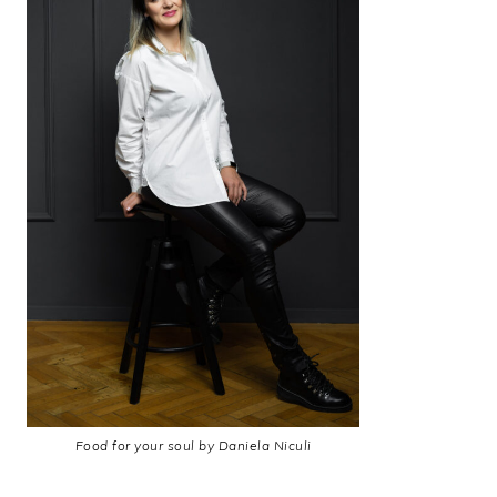
Food for your soul by Daniela Niculi