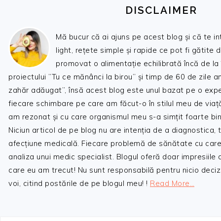
DISCLAIMER
Mă bucur că ai ajuns pe acest blog și că te i
light, rețete simple și rapide ce pot fi gătite 
promovat o alimentație echilibrată încă de la
proiectului ”Tu ce mănânci la birou” și timp de 60 de zile 
zahăr adăugat”, însă acest blog este unul bazat pe o expe
fiecare schimbare pe care am făcut-o în stilul meu de viaț
am rezonat și cu care organismul meu s-a simțit foarte bin
Niciun articol de pe blog nu are intenția de a diagnostica,
afecțiune medicală. Fiecare problemă de sănătate cu care
analiza unui medic specialist. Blogul oferă doar impresiile
care eu am trecut! Nu sunt responsabilă pentru nicio decizi
voi, citind postările de pe blogul meu! !
Read More…