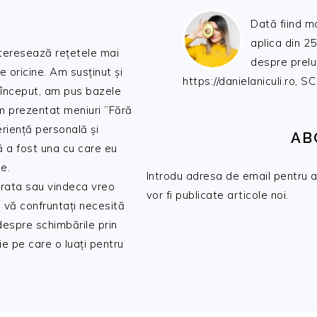
Dată fiind m
aplica din 25
nteresează rețetele mai
despre prelu
de oricine. Am susținut și
https://danielaniculi.ro
 început, am pus bazele
am prezentat meniuri ”Fără
riență personală și
AB
ă a fost una cu care eu
e.
Introdu adresa de email pentru a 
 trata sau vindeca vreo
vor fi publicate articole noi.
 vă confruntați necesită
 despre schimbările prin
e pe care o luați pentru