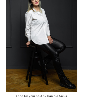
Food for your soul by Daniela Niculi