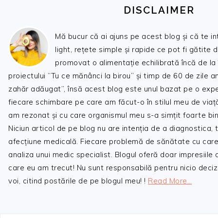
DISCLAIMER
Mă bucur că ai ajuns pe acest blog și că te i
light, rețete simple și rapide ce pot fi gătite 
promovat o alimentație echilibrată încă de la
proiectului ”Tu ce mănânci la birou” și timp de 60 de zile 
zahăr adăugat”, însă acest blog este unul bazat pe o expe
fiecare schimbare pe care am făcut-o în stilul meu de viaț
am rezonat și cu care organismul meu s-a simțit foarte bin
Niciun articol de pe blog nu are intenția de a diagnostica,
afecțiune medicală. Fiecare problemă de sănătate cu care
analiza unui medic specialist. Blogul oferă doar impresiile
care eu am trecut! Nu sunt responsabilă pentru nicio decizi
voi, citind postările de pe blogul meu! !
Read More…