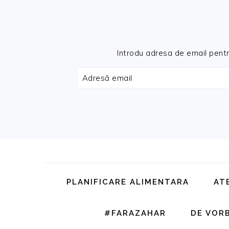
Introdu adresa de email pentru 
Adresă
email
Skip
Skip
Skip
Skip
to
to
to
to
primary
main
primary
footer
PLANIFICARE ALIMENTARA
AT
navigation
content
sidebar
#FARAZAHAR
DE VOR