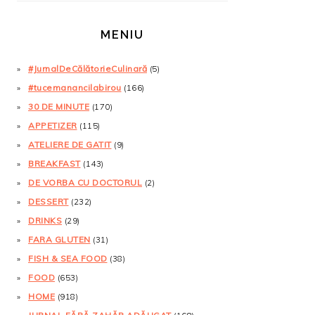
MENIU
#JurnalDeCălătorieCulinară
(5)
#tucemanancilabirou
(166)
30 DE MINUTE
(170)
APPETIZER
(115)
ATELIERE DE GATIT
(9)
BREAKFAST
(143)
DE VORBA CU DOCTORUL
(2)
DESSERT
(232)
DRINKS
(29)
FARA GLUTEN
(31)
FISH & SEA FOOD
(38)
FOOD
(653)
HOME
(918)