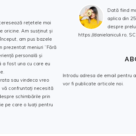
Dată fiind m
aplica din 25
nteresează rețetele mai
despre prelu
de oricine. Am susținut și
https://danielaniculi.ro
 început, am pus bazele
am prezentat meniuri ”Fără
riență personală și
AB
ă a fost una cu care eu
e.
Introdu adresa de email pentru a 
 trata sau vindeca vreo
vor fi publicate articole noi.
 vă confruntați necesită
 despre schimbările prin
e pe care o luați pentru