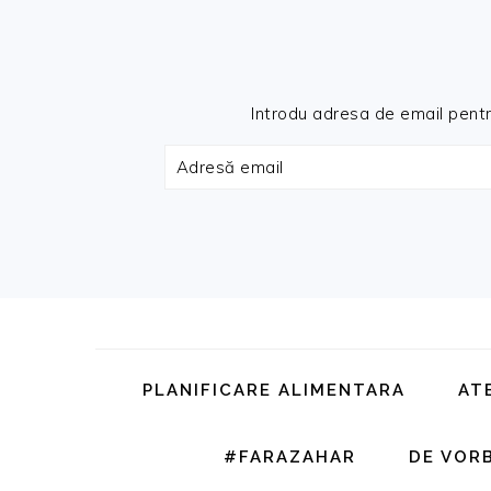
Introdu adresa de email pentru 
Adresă
email
Skip
Skip
Skip
Skip
to
to
to
to
primary
main
primary
footer
PLANIFICARE ALIMENTARA
AT
navigation
content
sidebar
#FARAZAHAR
DE VOR