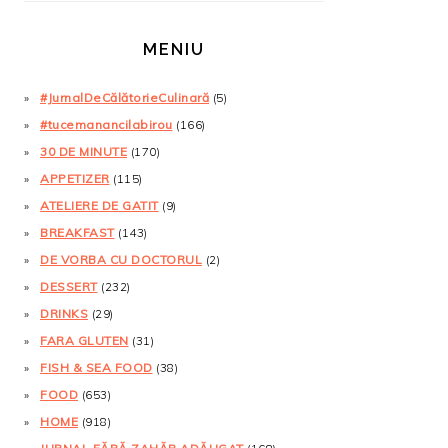
MENIU
#JurnalDeCălătorieCulinară
(5)
#tucemanancilabirou
(166)
30 DE MINUTE
(170)
APPETIZER
(115)
ATELIERE DE GATIT
(9)
BREAKFAST
(143)
DE VORBA CU DOCTORUL
(2)
DESSERT
(232)
DRINKS
(29)
FARA GLUTEN
(31)
FISH & SEA FOOD
(38)
FOOD
(653)
HOME
(918)