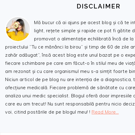
DISCLAIMER
Mă bucur că ai ajuns pe acest blog și că te i
light, rețete simple și rapide ce pot fi gătite 
promovat o alimentație echilibrată încă de la
proiectului ”Tu ce mănânci la birou” și timp de 60 de zile 
zahăr adăugat”, însă acest blog este unul bazat pe o expe
fiecare schimbare pe care am făcut-o în stilul meu de viaț
am rezonat și cu care organismul meu s-a simțit foarte bin
Niciun articol de pe blog nu are intenția de a diagnostica,
afecțiune medicală. Fiecare problemă de sănătate cu care
analiza unui medic specialist. Blogul oferă doar impresiile
care eu am trecut! Nu sunt responsabilă pentru nicio decizi
voi, citind postările de pe blogul meu! !
Read More…