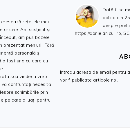
Dată fiind m
aplica din 25
nteresează rețetele mai
despre prelu
de oricine. Am susținut și
https://danielaniculi.ro
 început, am pus bazele
am prezentat meniuri ”Fără
riență personală și
AB
ă a fost una cu care eu
e.
Introdu adresa de email pentru a 
 trata sau vindeca vreo
vor fi publicate articole noi.
 vă confruntați necesită
 despre schimbările prin
e pe care o luați pentru