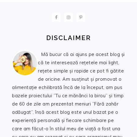
FOOTER
DISCLAIMER
Mă bucur că ai ajuns pe acest blog și
că te interesează rețetele mai light,
rețete simple și rapide ce pot fi gătite
de oricine. Am susținut și promovat o
alimentație echilibrată încă de la început, am pus
bazele proiectului ”Tu ce mănânci la birou” și timp
de 60 de zile am prezentat meniuri ”Fără zahăr
adăugat”, însă acest blog este unul bazat pe o
experiență personală și fiecare schimbare pe
care am făcut-o în stilul meu de viață a fost una
cu care eu am rezonat și cu care organismul meu