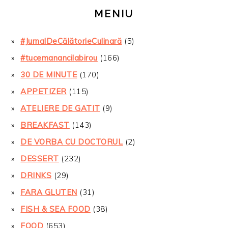
MENIU
#JurnalDeCălătorieCulinară
(5)
#tucemanancilabirou
(166)
30 DE MINUTE
(170)
APPETIZER
(115)
ATELIERE DE GATIT
(9)
BREAKFAST
(143)
DE VORBA CU DOCTORUL
(2)
DESSERT
(232)
DRINKS
(29)
FARA GLUTEN
(31)
FISH & SEA FOOD
(38)
FOOD
(653)