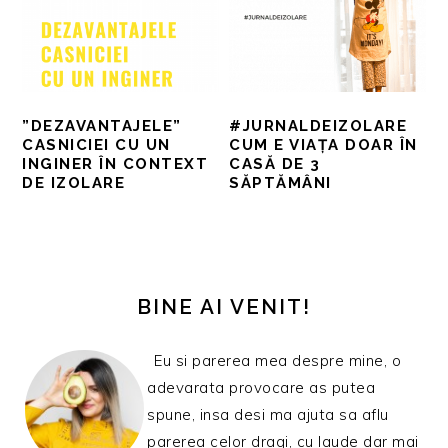
”DEZAVANTAJELE”
#JURNALDEIZOLARE
CASNICIEI CU UN
CUM E VIAȚA DOAR ÎN
INGINER ÎN CONTEXT
CASĂ DE 3
DE IZOLARE
SĂPTĂMÂNI
BARA
PRINCIPALĂ
BINE AI VENIT!
Eu si parerea mea despre mine, o
adevarata provocare as putea
spune, insa desi ma ajuta sa aflu
parerea celor dragi, cu laude dar mai