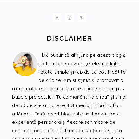
FOOTER
DISCLAIMER
Mă bucur că ai ajuns pe acest blog și
că te interesează rețetele mai light,
rețete simple și rapide ce pot fi gătite
de oricine. Am susținut și promovat o
alimentație echilibrată încă de la început, am pus
bazele proiectului ”Tu ce mănânci la birou” și timp
de 60 de zile am prezentat meniuri ”Fără zahăr
adăugat”, însă acest blog este unul bazat pe o
experiență personală și fiecare schimbare pe
care am făcut-o în stilul meu de viață a fost una
cu care eu am rezonat și cu care organismul meu