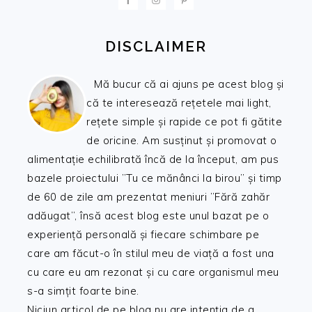
DISCLAIMER
Mă bucur că ai ajuns pe acest blog și
că te interesează rețetele mai light,
rețete simple și rapide ce pot fi gătite
de oricine. Am susținut și promovat o
alimentație echilibrată încă de la început, am pus
bazele proiectului ”Tu ce mănânci la birou” și timp
de 60 de zile am prezentat meniuri ”Fără zahăr
adăugat”, însă acest blog este unul bazat pe o
experiență personală și fiecare schimbare pe
care am făcut-o în stilul meu de viață a fost una
cu care eu am rezonat și cu care organismul meu
s-a simțit foarte bine.
Niciun articol de pe blog nu are intenția de a