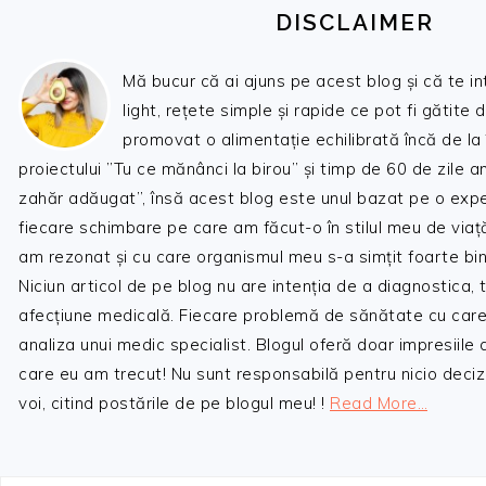
DISCLAIMER
Mă bucur că ai ajuns pe acest blog și că te i
light, rețete simple și rapide ce pot fi gătite 
promovat o alimentație echilibrată încă de la
proiectului ”Tu ce mănânci la birou” și timp de 60 de zile 
zahăr adăugat”, însă acest blog este unul bazat pe o expe
fiecare schimbare pe care am făcut-o în stilul meu de viaț
am rezonat și cu care organismul meu s-a simțit foarte bin
Niciun articol de pe blog nu are intenția de a diagnostica,
afecțiune medicală. Fiecare problemă de sănătate cu care
analiza unui medic specialist. Blogul oferă doar impresiile
care eu am trecut! Nu sunt responsabilă pentru nicio decizi
voi, citind postările de pe blogul meu! !
Read More…