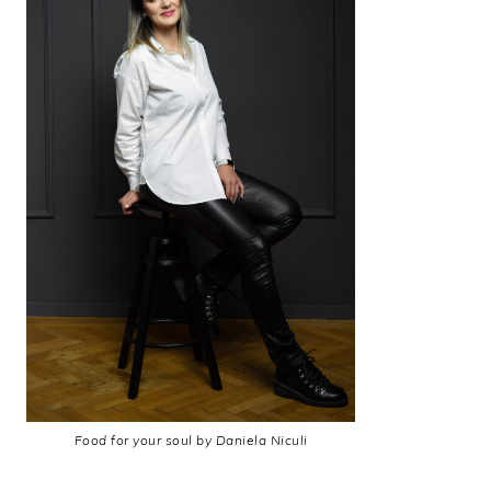
Food for your soul by Daniela Niculi