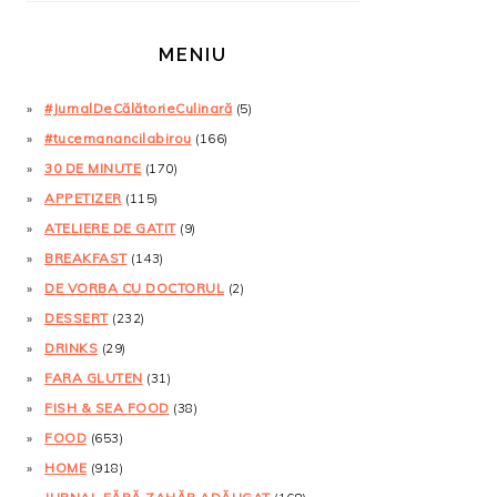
MENIU
#JurnalDeCălătorieCulinară
(5)
#tucemanancilabirou
(166)
30 DE MINUTE
(170)
APPETIZER
(115)
ATELIERE DE GATIT
(9)
BREAKFAST
(143)
DE VORBA CU DOCTORUL
(2)
DESSERT
(232)
DRINKS
(29)
FARA GLUTEN
(31)
FISH & SEA FOOD
(38)
FOOD
(653)
HOME
(918)