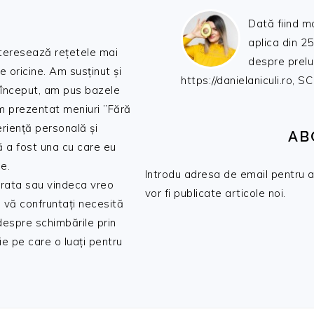
Dată fiind m
aplica din 25
nteresează rețetele mai
despre prelu
de oricine. Am susținut și
https://danielaniculi.ro
 început, am pus bazele
am prezentat meniuri ”Fără
riență personală și
AB
ă a fost una cu care eu
e.
Introdu adresa de email pentru a 
 trata sau vindeca vreo
vor fi publicate articole noi.
 vă confruntați necesită
 despre schimbările prin
e pe care o luați pentru