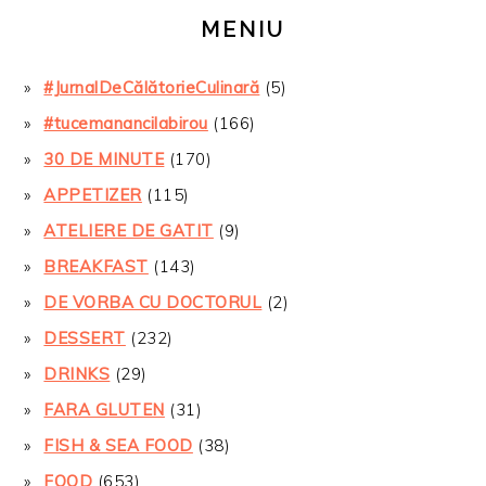
MENIU
#JurnalDeCălătorieCulinară
(5)
#tucemanancilabirou
(166)
30 DE MINUTE
(170)
APPETIZER
(115)
ATELIERE DE GATIT
(9)
BREAKFAST
(143)
DE VORBA CU DOCTORUL
(2)
DESSERT
(232)
DRINKS
(29)
FARA GLUTEN
(31)
FISH & SEA FOOD
(38)
FOOD
(653)