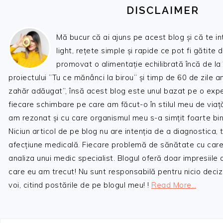
DISCLAIMER
Mă bucur că ai ajuns pe acest blog și că te i
light, rețete simple și rapide ce pot fi gătite 
promovat o alimentație echilibrată încă de la
proiectului ”Tu ce mănânci la birou” și timp de 60 de zile 
zahăr adăugat”, însă acest blog este unul bazat pe o expe
fiecare schimbare pe care am făcut-o în stilul meu de viaț
am rezonat și cu care organismul meu s-a simțit foarte bin
Niciun articol de pe blog nu are intenția de a diagnostica,
afecțiune medicală. Fiecare problemă de sănătate cu care
analiza unui medic specialist. Blogul oferă doar impresiile
care eu am trecut! Nu sunt responsabilă pentru nicio decizi
voi, citind postările de pe blogul meu! !
Read More…