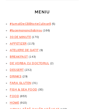
MENIU
#JurnalDeCălătorieCulinară
(5)
#tucemanancilabirou
(166)
30 DE MINUTE
(170)
APPETIZER
(115)
ATELIERE DE GATIT
(9)
BREAKFAST
(143)
DE VORBA CU DOCTORUL
(2)
DESSERT
(232)
DRINKS
(29)
FARA GLUTEN
(31)
FISH & SEA FOOD
(38)
FOOD
(653)
HOME
(918)