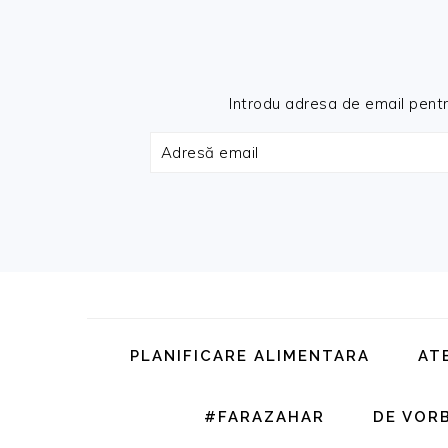
Introdu adresa de email pentru 
Adresă
email
Skip
Skip
Skip
Skip
to
to
to
to
primary
main
primary
footer
PLANIFICARE ALIMENTARA
AT
navigation
content
sidebar
#FARAZAHAR
DE VOR