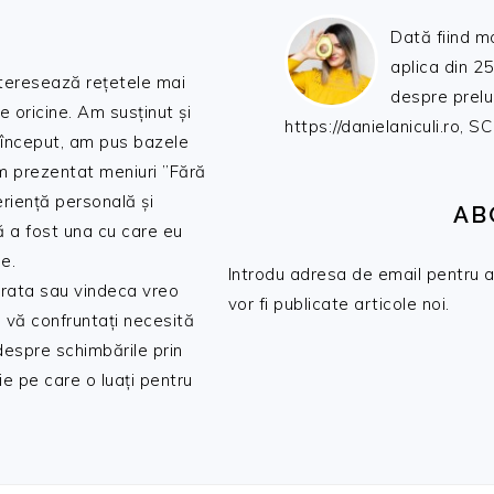
Dată fiind m
aplica din 25
nteresează rețetele mai
despre prelu
de oricine. Am susținut și
https://danielaniculi.ro
 început, am pus bazele
am prezentat meniuri ”Fără
riență personală și
AB
ă a fost una cu care eu
e.
Introdu adresa de email pentru a 
 trata sau vindeca vreo
vor fi publicate articole noi.
 vă confruntați necesită
 despre schimbările prin
e pe care o luați pentru