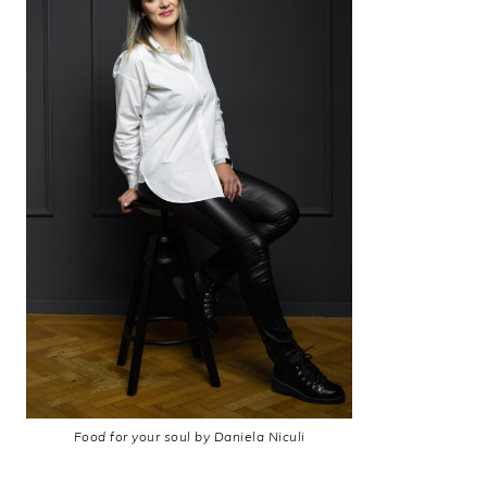
Food for your soul by Daniela Niculi