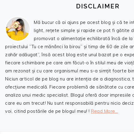
DISCLAIMER
Mă bucur că ai ajuns pe acest blog și că te i
light, rețete simple și rapide ce pot fi gătite 
promovat o alimentație echilibrată încă de la
proiectului ”Tu ce mănânci la birou” și timp de 60 de zile 
zahăr adăugat”, însă acest blog este unul bazat pe o expe
fiecare schimbare pe care am făcut-o în stilul meu de viaț
am rezonat și cu care organismul meu s-a simțit foarte bin
Niciun articol de pe blog nu are intenția de a diagnostica,
afecțiune medicală. Fiecare problemă de sănătate cu care
analiza unui medic specialist. Blogul oferă doar impresiile
care eu am trecut! Nu sunt responsabilă pentru nicio decizi
voi, citind postările de pe blogul meu! !
Read More…