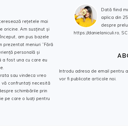
Dată fiind m
aplica din 25
nteresează rețetele mai
despre prelu
de oricine. Am susținut și
https://danielaniculi.ro
 început, am pus bazele
am prezentat meniuri ”Fără
riență personală și
AB
ă a fost una cu care eu
e.
Introdu adresa de email pentru a 
 trata sau vindeca vreo
vor fi publicate articole noi.
 vă confruntați necesită
 despre schimbările prin
e pe care o luați pentru