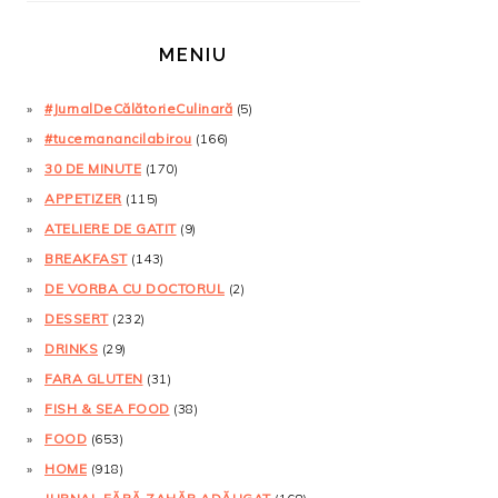
MENIU
#JurnalDeCălătorieCulinară
(5)
#tucemanancilabirou
(166)
30 DE MINUTE
(170)
APPETIZER
(115)
ATELIERE DE GATIT
(9)
BREAKFAST
(143)
DE VORBA CU DOCTORUL
(2)
DESSERT
(232)
DRINKS
(29)
FARA GLUTEN
(31)
FISH & SEA FOOD
(38)
FOOD
(653)
HOME
(918)