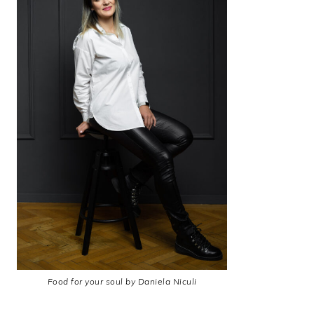
Food for your soul by Daniela Niculi