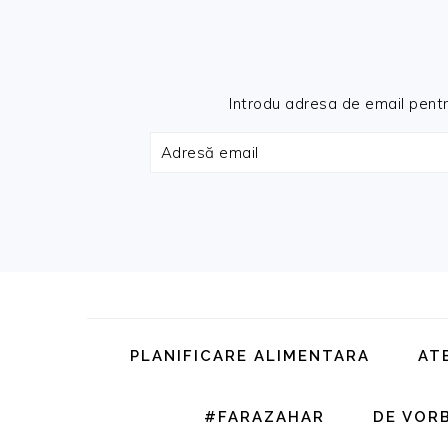
Introdu adresa de email pentru 
Adresă
email
Skip
Skip
Skip
Skip
to
to
to
to
primary
main
primary
footer
PLANIFICARE ALIMENTARA
AT
navigation
content
sidebar
#FARAZAHAR
DE VOR