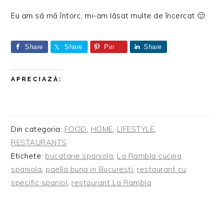
Eu am să mă întorc, mi-am lăsat multe de încercat 🙂
Share
Share
Pin
Share
APRECIAZĂ:
Din categoria:
FOOD
,
HOME
,
LIFESTYLE
,
RESTAURANTS
Etichete:
bucatarie spaniola
,
La Rambla cucina
spaniola
,
paella buna in Bucuresti
,
restaurant cu
specific spaniol
,
restaurant La Rambla