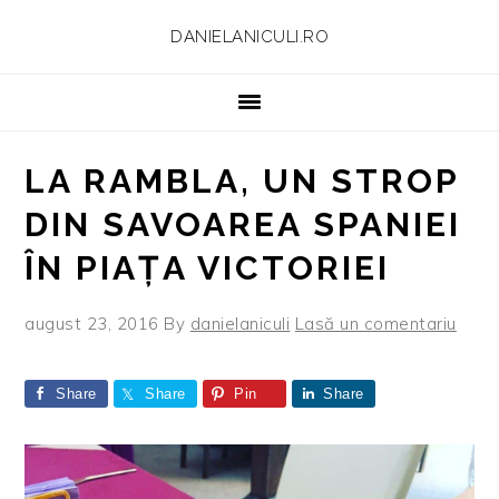
Skip
Skip
Skip
Skip
DANIELANICULI.RO
to
to
to
to
primary
main
primary
footer
navigation
content
sidebar
LA RAMBLA, UN STROP
DIN SAVOAREA SPANIEI
ÎN PIAȚA VICTORIEI
august 23, 2016
By
danielaniculi
Lasă un comentariu
Share
Share
Pin
Share