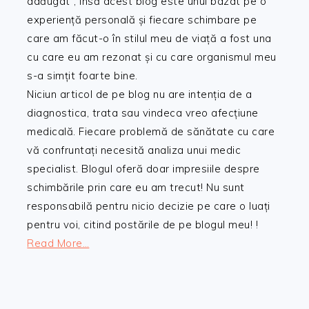
adăugat”, însă acest blog este unul bazat pe o
experiență personală și fiecare schimbare pe
care am făcut-o în stilul meu de viață a fost una
cu care eu am rezonat și cu care organismul meu
s-a simțit foarte bine.
Niciun articol de pe blog nu are intenția de a
diagnostica, trata sau vindeca vreo afecțiune
medicală. Fiecare problemă de sănătate cu care
vă confruntați necesită analiza unui medic
specialist. Blogul oferă doar impresiile despre
schimbările prin care eu am trecut! Nu sunt
responsabilă pentru nicio decizie pe care o luați
pentru voi, citind postările de pe blogul meu! !
Read More…