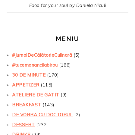
Food for your soul by Daniela Niculi
MENIU
#JurnalDeCălătorieCulinară
(5)
#tucemanancilabirou
(166)
30 DE MINUTE
(170)
APPETIZER
(115)
ATELIERE DE GATIT
(9)
BREAKFAST
(143)
DE VORBA CU DOCTORUL
(2)
DESSERT
(232)
DRINKS
(29)