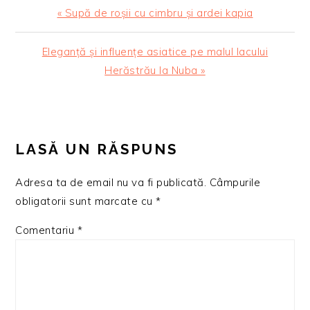
Articol
« Supă de roșii cu cimbru și ardei kapia
anterior:
Articolul
Eleganță și influențe asiatice pe malul lacului
urmator:
Herăstrău la Nuba »
READER
INTERACTIONS
LASĂ UN RĂSPUNS
Adresa ta de email nu va fi publicată.
Câmpurile
obligatorii sunt marcate cu
*
Comentariu
*