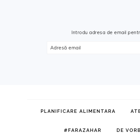
Introdu adresa de email pentru 
Adresă
email
Skip
Skip
Skip
Skip
to
to
to
to
primary
main
primary
footer
PLANIFICARE ALIMENTARA
AT
navigation
content
sidebar
#FARAZAHAR
DE VOR