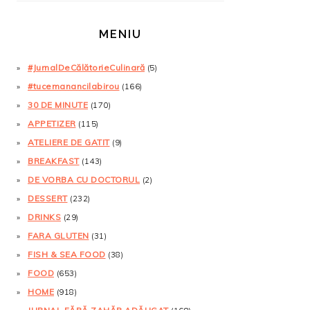
MENIU
#JurnalDeCălătorieCulinară
(5)
#tucemanancilabirou
(166)
30 DE MINUTE
(170)
APPETIZER
(115)
ATELIERE DE GATIT
(9)
BREAKFAST
(143)
DE VORBA CU DOCTORUL
(2)
DESSERT
(232)
DRINKS
(29)
FARA GLUTEN
(31)
FISH & SEA FOOD
(38)
FOOD
(653)
HOME
(918)