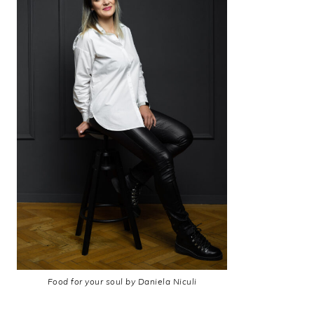
Food for your soul by Daniela Niculi