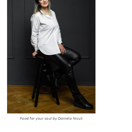
Food for your soul by Daniela Niculi