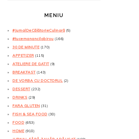
MENIU
#JurnalDeCălătorieCulinară
(5)
#tucemanancilabirou
(166)
30 DE MINUTE
(170)
APPETIZER
(115)
ATELIERE DE GATIT
(9)
BREAKFAST
(143)
DE VORBA CU DOCTORUL
(2)
DESSERT
(232)
DRINKS
(29)
FARA GLUTEN
(31)
FISH & SEA FOOD
(38)
FOOD
(653)
HOME
(918)