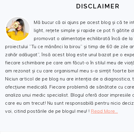
DISCLAIMER
Mă bucur că ai ajuns pe acest blog și că te i
light, rețete simple și rapide ce pot fi gătite 
promovat o alimentație echilibrată încă de la
proiectului ”Tu ce mănânci la birou” și timp de 60 de zile 
zahăr adăugat”, însă acest blog este unul bazat pe o expe
fiecare schimbare pe care am făcut-o în stilul meu de viaț
am rezonat și cu care organismul meu s-a simțit foarte bin
Niciun articol de pe blog nu are intenția de a diagnostica,
afecțiune medicală. Fiecare problemă de sănătate cu care
analiza unui medic specialist. Blogul oferă doar impresiile
care eu am trecut! Nu sunt responsabilă pentru nicio decizi
voi, citind postările de pe blogul meu! !
Read More…