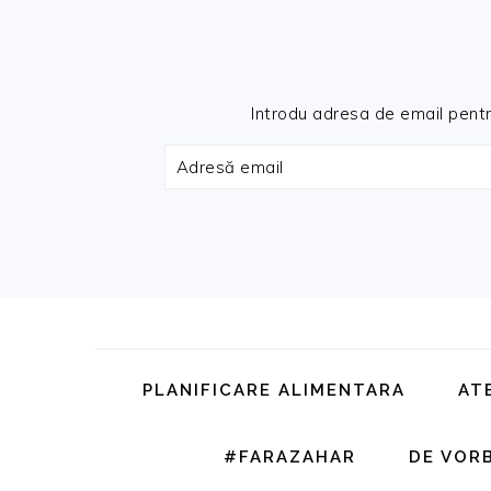
Introdu adresa de email pentru 
Adresă
email
Skip
Skip
Skip
Skip
to
to
to
to
primary
main
primary
footer
PLANIFICARE ALIMENTARA
AT
navigation
content
sidebar
#FARAZAHAR
DE VOR