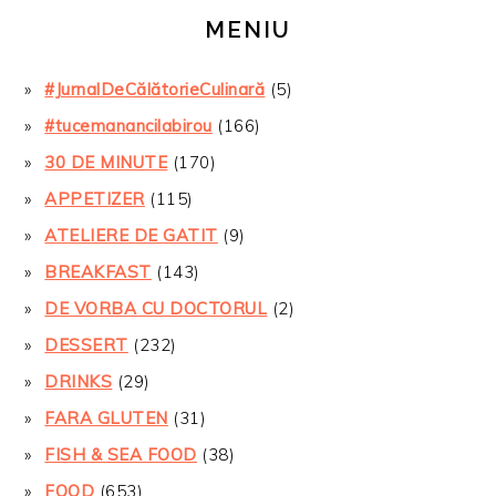
MENIU
#JurnalDeCălătorieCulinară
(5)
#tucemanancilabirou
(166)
30 DE MINUTE
(170)
APPETIZER
(115)
ATELIERE DE GATIT
(9)
BREAKFAST
(143)
DE VORBA CU DOCTORUL
(2)
DESSERT
(232)
DRINKS
(29)
FARA GLUTEN
(31)
FISH & SEA FOOD
(38)
FOOD
(653)