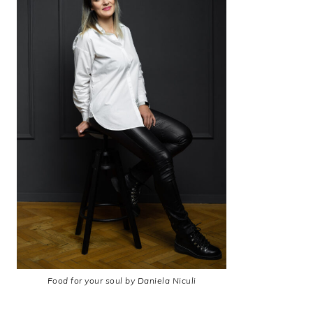
Food for your soul by Daniela Niculi