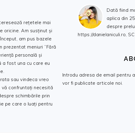
Dată fiind m
aplica din 25
nteresează rețetele mai
despre prelu
de oricine. Am susținut și
https://danielaniculi.ro
 început, am pus bazele
am prezentat meniuri ”Fără
riență personală și
AB
ă a fost una cu care eu
e.
Introdu adresa de email pentru a 
 trata sau vindeca vreo
vor fi publicate articole noi.
 vă confruntați necesită
 despre schimbările prin
e pe care o luați pentru