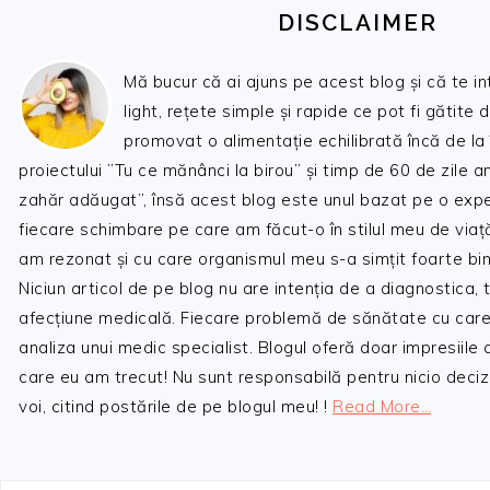
DISCLAIMER
Mă bucur că ai ajuns pe acest blog și că te i
light, rețete simple și rapide ce pot fi gătite 
promovat o alimentație echilibrată încă de la
proiectului ”Tu ce mănânci la birou” și timp de 60 de zile 
zahăr adăugat”, însă acest blog este unul bazat pe o expe
fiecare schimbare pe care am făcut-o în stilul meu de viaț
am rezonat și cu care organismul meu s-a simțit foarte bin
Niciun articol de pe blog nu are intenția de a diagnostica,
afecțiune medicală. Fiecare problemă de sănătate cu care
analiza unui medic specialist. Blogul oferă doar impresiile
care eu am trecut! Nu sunt responsabilă pentru nicio decizi
voi, citind postările de pe blogul meu! !
Read More…