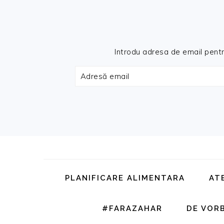
Introdu adresa de email pentru 
Adresă
email
Skip
Skip
Skip
Skip
to
to
to
to
primary
main
primary
footer
PLANIFICARE ALIMENTARA
AT
navigation
content
sidebar
#FARAZAHAR
DE VOR