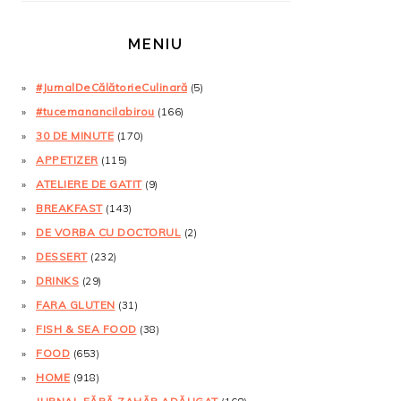
MENIU
#JurnalDeCălătorieCulinară
(5)
#tucemanancilabirou
(166)
30 DE MINUTE
(170)
APPETIZER
(115)
ATELIERE DE GATIT
(9)
BREAKFAST
(143)
DE VORBA CU DOCTORUL
(2)
DESSERT
(232)
DRINKS
(29)
FARA GLUTEN
(31)
FISH & SEA FOOD
(38)
FOOD
(653)
HOME
(918)