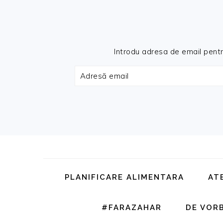
Introdu adresa de email pentru 
Adresă
email
Skip
Skip
Skip
Skip
to
to
to
to
primary
main
primary
footer
PLANIFICARE ALIMENTARA
AT
navigation
content
sidebar
#FARAZAHAR
DE VOR