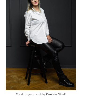
Food for your soul by Daniela Niculi