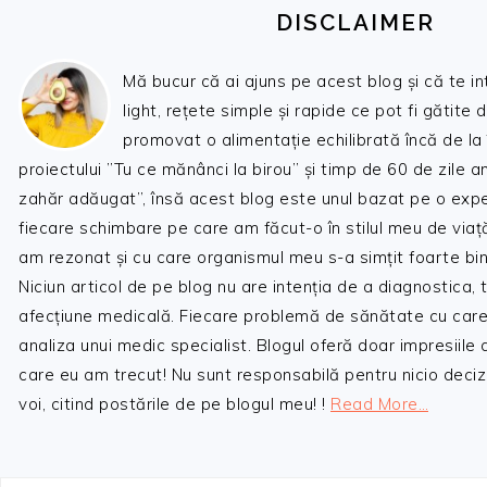
DISCLAIMER
Mă bucur că ai ajuns pe acest blog și că te i
light, rețete simple și rapide ce pot fi gătite 
promovat o alimentație echilibrată încă de la
proiectului ”Tu ce mănânci la birou” și timp de 60 de zile 
zahăr adăugat”, însă acest blog este unul bazat pe o expe
fiecare schimbare pe care am făcut-o în stilul meu de viaț
am rezonat și cu care organismul meu s-a simțit foarte bin
Niciun articol de pe blog nu are intenția de a diagnostica,
afecțiune medicală. Fiecare problemă de sănătate cu care
analiza unui medic specialist. Blogul oferă doar impresiile
care eu am trecut! Nu sunt responsabilă pentru nicio decizi
voi, citind postările de pe blogul meu! !
Read More…