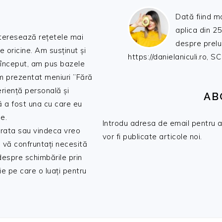
Dată fiind m
aplica din 25
nteresează rețetele mai
despre prelu
de oricine. Am susținut și
https://danielaniculi.ro
 început, am pus bazele
am prezentat meniuri ”Fără
riență personală și
AB
ă a fost una cu care eu
e.
Introdu adresa de email pentru a 
 trata sau vindeca vreo
vor fi publicate articole noi.
 vă confruntați necesită
 despre schimbările prin
e pe care o luați pentru