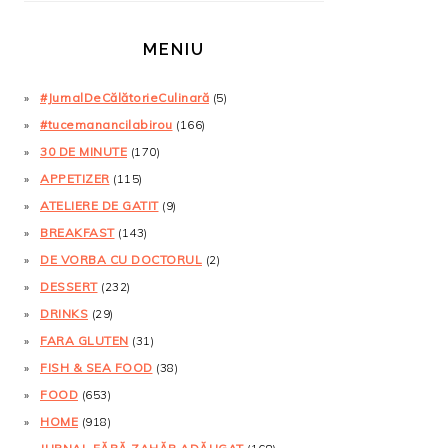
MENIU
#JurnalDeCălătorieCulinară
(5)
#tucemanancilabirou
(166)
30 DE MINUTE
(170)
APPETIZER
(115)
ATELIERE DE GATIT
(9)
BREAKFAST
(143)
DE VORBA CU DOCTORUL
(2)
DESSERT
(232)
DRINKS
(29)
FARA GLUTEN
(31)
FISH & SEA FOOD
(38)
FOOD
(653)
HOME
(918)