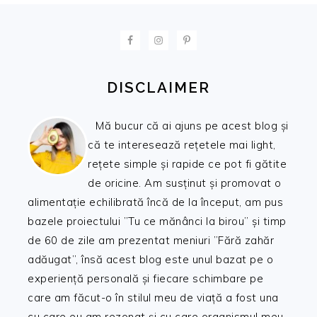
FOOTER
DISCLAIMER
Mă bucur că ai ajuns pe acest blog și
că te interesează rețetele mai light,
rețete simple și rapide ce pot fi gătite
de oricine. Am susținut și promovat o
alimentație echilibrată încă de la început, am pus
bazele proiectului ”Tu ce mănânci la birou” și timp
de 60 de zile am prezentat meniuri ”Fără zahăr
adăugat”, însă acest blog este unul bazat pe o
experiență personală și fiecare schimbare pe
care am făcut-o în stilul meu de viață a fost una
cu care eu am rezonat și cu care organismul meu