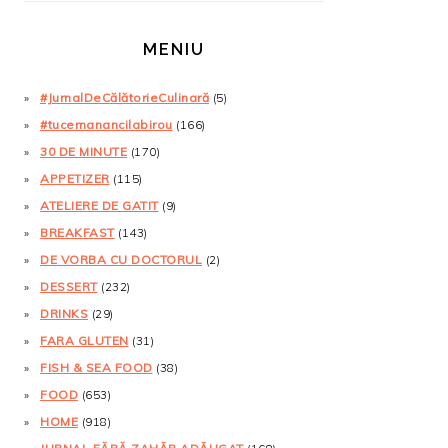
MENIU
#JurnalDeCălătorieCulinară
(5)
#tucemanancilabirou
(166)
30 DE MINUTE
(170)
APPETIZER
(115)
ATELIERE DE GATIT
(9)
BREAKFAST
(143)
DE VORBA CU DOCTORUL
(2)
DESSERT
(232)
DRINKS
(29)
FARA GLUTEN
(31)
FISH & SEA FOOD
(38)
FOOD
(653)
HOME
(918)