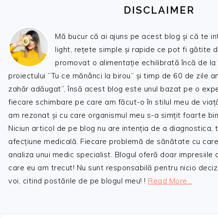
DISCLAIMER
Mă bucur că ai ajuns pe acest blog și că te i
light, rețete simple și rapide ce pot fi gătite 
promovat o alimentație echilibrată încă de la
proiectului ”Tu ce mănânci la birou” și timp de 60 de zile 
zahăr adăugat”, însă acest blog este unul bazat pe o expe
fiecare schimbare pe care am făcut-o în stilul meu de viaț
am rezonat și cu care organismul meu s-a simțit foarte bin
Niciun articol de pe blog nu are intenția de a diagnostica,
afecțiune medicală. Fiecare problemă de sănătate cu care
analiza unui medic specialist. Blogul oferă doar impresiile
care eu am trecut! Nu sunt responsabilă pentru nicio decizi
voi, citind postările de pe blogul meu! !
Read More…