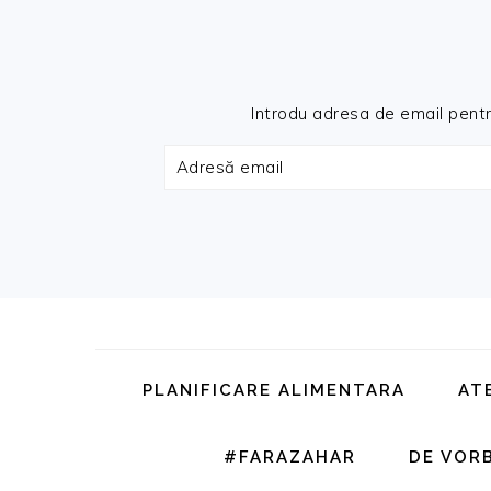
Introdu adresa de email pentru 
Adresă
email
Skip
Skip
Skip
Skip
to
to
to
to
primary
main
primary
footer
PLANIFICARE ALIMENTARA
AT
navigation
content
sidebar
#FARAZAHAR
DE VOR