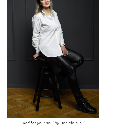
Food for your soul by Daniela Niculi