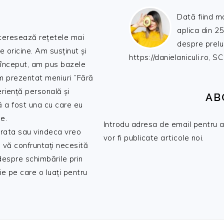
Dată fiind m
aplica din 25
nteresează rețetele mai
despre prelu
de oricine. Am susținut și
https://danielaniculi.ro
 început, am pus bazele
am prezentat meniuri ”Fără
riență personală și
AB
ă a fost una cu care eu
e.
Introdu adresa de email pentru a 
 trata sau vindeca vreo
vor fi publicate articole noi.
 vă confruntați necesită
 despre schimbările prin
e pe care o luați pentru