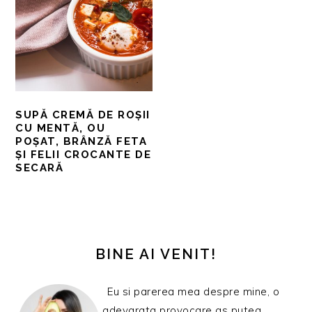
SUPĂ CREMĂ DE ROȘII
CU MENTĂ, OU
POȘAT, BRÂNZĂ FETA
ȘI FELII CROCANTE DE
SECARĂ
BARA
PRINCIPALĂ
BINE AI VENIT!
Eu si parerea mea despre mine, o
adevarata provocare as putea