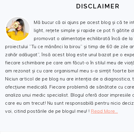
DISCLAIMER
Mă bucur că ai ajuns pe acest blog și că te i
light, rețete simple și rapide ce pot fi gătite 
promovat o alimentație echilibrată încă de la
proiectului ”Tu ce mănânci la birou” și timp de 60 de zile 
zahăr adăugat”, însă acest blog este unul bazat pe o expe
fiecare schimbare pe care am făcut-o în stilul meu de viaț
am rezonat și cu care organismul meu s-a simțit foarte bin
Niciun articol de pe blog nu are intenția de a diagnostica,
afecțiune medicală. Fiecare problemă de sănătate cu care
analiza unui medic specialist. Blogul oferă doar impresiile
care eu am trecut! Nu sunt responsabilă pentru nicio decizi
voi, citind postările de pe blogul meu! !
Read More…