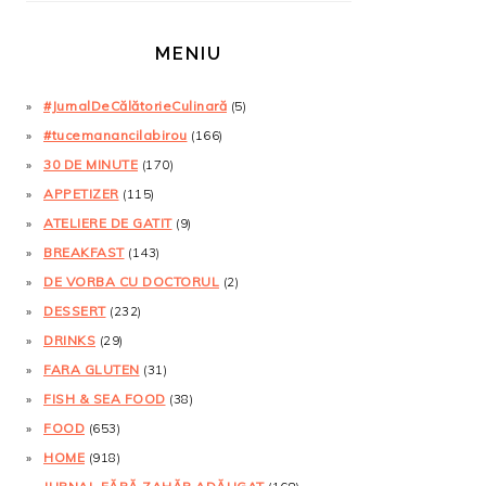
MENIU
#JurnalDeCălătorieCulinară
(5)
#tucemanancilabirou
(166)
30 DE MINUTE
(170)
APPETIZER
(115)
ATELIERE DE GATIT
(9)
BREAKFAST
(143)
DE VORBA CU DOCTORUL
(2)
DESSERT
(232)
DRINKS
(29)
FARA GLUTEN
(31)
FISH & SEA FOOD
(38)
FOOD
(653)
HOME
(918)