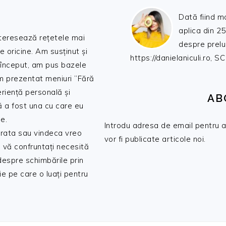
Dată fiind m
aplica din 25
nteresează rețetele mai
despre prelu
de oricine. Am susținut și
https://danielaniculi.ro
 început, am pus bazele
am prezentat meniuri ”Fără
riență personală și
AB
ă a fost una cu care eu
e.
Introdu adresa de email pentru a 
 trata sau vindeca vreo
vor fi publicate articole noi.
 vă confruntați necesită
 despre schimbările prin
e pe care o luați pentru