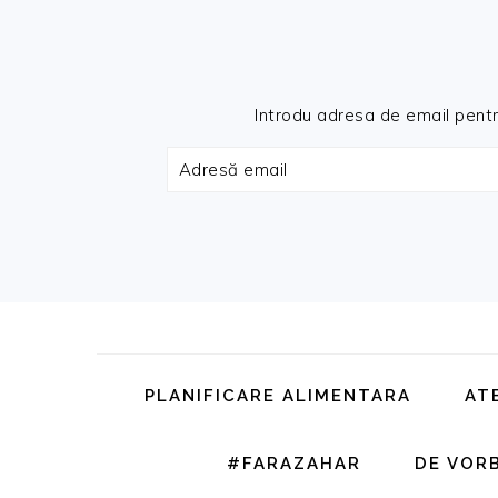
Introdu adresa de email pentru 
Adresă
email
Skip
Skip
Skip
Skip
to
to
to
to
primary
main
primary
footer
PLANIFICARE ALIMENTARA
AT
navigation
content
sidebar
#FARAZAHAR
DE VOR