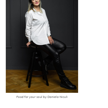
Food for your soul by Daniela Niculi