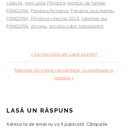
colectiii
,
inimi unite PAndora
,
legaturi de familie
,
PANDORA
,
Pandora Romania
,
Pandora ziua mamei
,
PANDORA; PAndora colectia 2016
,
talisman aur
PANDORA
,
zirconiu
,
zirconiu cubic transparent
Articol
« Ce mai mancam cand postim?
anterior:
Articolul
Mancare de stevie reinventata, cu anghinare si
urmator:
masline »
READER
INTERACTIONS
LASĂ UN RĂSPUNS
Adresa ta de email nu va fi publicată.
Câmpurile