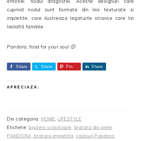
emotiei: nodul dragostei. Aceste designuri care
cuprind nodul sunt formate din linii texturate si
impletite, care ilustreaza legaturile stranse care tin
laolaltă familiile.
Pandora, food for your soul 🙂
Share
Share
Pin
Share
APRECIAZĂ:
Din categoria:
HOME
,
LIFESTYLE
Etichete:
bijuterii sclipitoare
,
bratara din piele
PANDORA; bratara impletita
,
cadouri Pandora
,