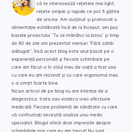
că te interesează rețetele mai light,
rețete simple și rapide ce pot fi gătite
de oricine. Am susținut și promovat o
alimentație echilibrată încă de la început, am pus
bazele proiectului ”Tu ce mănânci la birou” și timp
de 60 de zile am prezentat meniuri ”Fără zahăr
adăugat”, însă acest blog este unul bazat pe o
experiență personală și fiecare schimbare pe
care am făcut-o în stilul meu de viață a fost una
cu care eu am rezonat și cu care organismul meu
s-a simțit foarte bine.
Niciun articol de pe blog nu are intenția de a
diagnostica, trata sau vindeca vreo afecțiune
medicală. Fiecare problemă de sănătate cu care
vă confruntați necesită analiza unui medic
specialist. Blogul oferă doar impresiile despre
schimbările prin care eu am trecut! Nu sunt