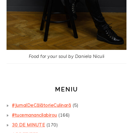
Food for your soul by Daniela Niculi
MENIU
#JurnalDeCălătorieCulinară
(5)
#tucemanancilabirou
(166)
30 DE MINUTE
(170)