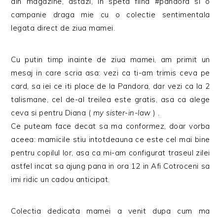
din magazine, astazi, in speta fiind #pandora si o
campanie draga mie cu o colectie sentimentala
legata direct de ziua mamei.
Cu putin timp inainte de ziua mamei, am primit un
mesaj in care scria asa: vezi ca ti-am trimis ceva pe
card, sa iei ce iti place de la Pandora, dar vezi ca la 2
talismane, cel de-al treilea este gratis, asa ca alege
ceva si pentru Diana (
my sister-in-law
) .
Ce puteam face decat sa ma conformez, doar vorba
aceea: mamicile stiu intotdeauna ce este cel mai bine
pentru copilul lor, asa ca mi-am configurat traseul zilei
astfel incat sa ajung pana in ora 12 in Afi Cotroceni sa
imi ridic un cadou anticipat.
Colectia dedicata mamei a venit dupa cum ma