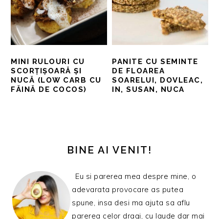
MINI RULOURI CU
PANITE CU SEMINTE
SCORȚIȘOARĂ ȘI
DE FLOAREA
NUCĂ (LOW CARB CU
SOARELUI, DOVLEAC,
FĂINĂ DE COCOS)
IN, SUSAN, NUCA
BARA
PRINCIPALĂ
BINE AI VENIT!
Eu si parerea mea despre mine, o
adevarata provocare as putea
spune, insa desi ma ajuta sa aflu
parerea celor dragi, cu laude dar mai