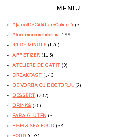
MENIU
#JurnalDeCălătorieCulinară
(5)
#tucemanancilabirou
(166)
30 DE MINUTE
(170)
APPETIZER
(115)
ATELIERE DE GATIT
(9)
BREAKFAST
(143)
DE VORBA CU DOCTORUL
(2)
DESSERT
(232)
DRINKS
(29)
FARA GLUTEN
(31)
FISH & SEA FOOD
(38)
FOOD
(653)