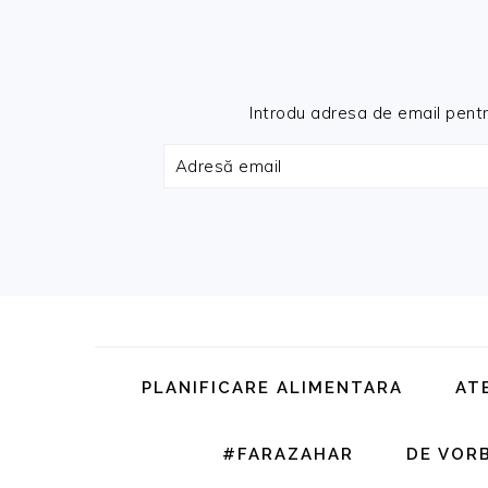
Introdu adresa de email pentru 
Adresă
email
Skip
Skip
Skip
Skip
to
to
to
to
primary
main
primary
footer
PLANIFICARE ALIMENTARA
AT
navigation
content
sidebar
#FARAZAHAR
DE VOR