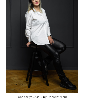
Food for your soul by Daniela Niculi