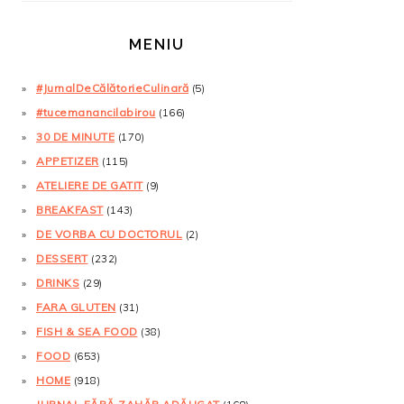
MENIU
#JurnalDeCălătorieCulinară
(5)
#tucemanancilabirou
(166)
30 DE MINUTE
(170)
APPETIZER
(115)
ATELIERE DE GATIT
(9)
BREAKFAST
(143)
DE VORBA CU DOCTORUL
(2)
DESSERT
(232)
DRINKS
(29)
FARA GLUTEN
(31)
FISH & SEA FOOD
(38)
FOOD
(653)
HOME
(918)