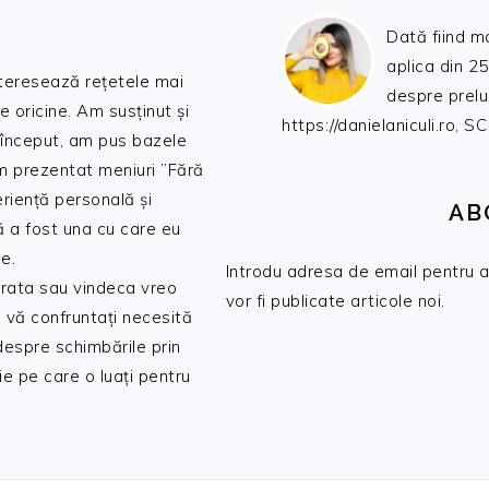
Dată fiind m
aplica din 25
nteresează rețetele mai
despre prelu
de oricine. Am susținut și
https://danielaniculi.ro
 început, am pus bazele
am prezentat meniuri ”Fără
riență personală și
AB
ă a fost una cu care eu
e.
Introdu adresa de email pentru a 
 trata sau vindeca vreo
vor fi publicate articole noi.
 vă confruntați necesită
 despre schimbările prin
e pe care o luați pentru