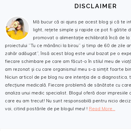
DISCLAIMER
Mă bucur că ai ajuns pe acest blog și că te i
light, rețete simple și rapide ce pot fi gătite 
promovat o alimentație echilibrată încă de la
proiectului ”Tu ce mănânci la birou” și timp de 60 de zile 
zahăr adăugat”, însă acest blog este unul bazat pe o expe
fiecare schimbare pe care am făcut-o în stilul meu de viaț
am rezonat și cu care organismul meu s-a simțit foarte bin
Niciun articol de pe blog nu are intenția de a diagnostica,
afecțiune medicală. Fiecare problemă de sănătate cu care
analiza unui medic specialist. Blogul oferă doar impresiile
care eu am trecut! Nu sunt responsabilă pentru nicio decizi
voi, citind postările de pe blogul meu! !
Read More…