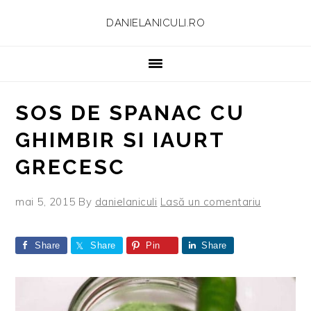
Skip
Skip
Skip
Skip
DANIELANICULI.RO
to
to
to
to
primary
main
primary
footer
navigation
content
sidebar
SOS DE SPANAC CU
GHIMBIR SI IAURT
GRECESC
mai 5, 2015
By
danielaniculi
Lasă un comentariu
Share
Share
Pin
Share