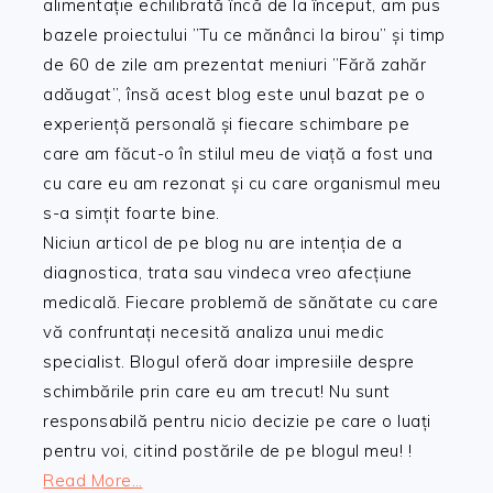
alimentație echilibrată încă de la început, am pus
bazele proiectului ”Tu ce mănânci la birou” și timp
de 60 de zile am prezentat meniuri ”Fără zahăr
adăugat”, însă acest blog este unul bazat pe o
experiență personală și fiecare schimbare pe
care am făcut-o în stilul meu de viață a fost una
cu care eu am rezonat și cu care organismul meu
s-a simțit foarte bine.
Niciun articol de pe blog nu are intenția de a
diagnostica, trata sau vindeca vreo afecțiune
medicală. Fiecare problemă de sănătate cu care
vă confruntați necesită analiza unui medic
specialist. Blogul oferă doar impresiile despre
schimbările prin care eu am trecut! Nu sunt
responsabilă pentru nicio decizie pe care o luați
pentru voi, citind postările de pe blogul meu! !
Read More…