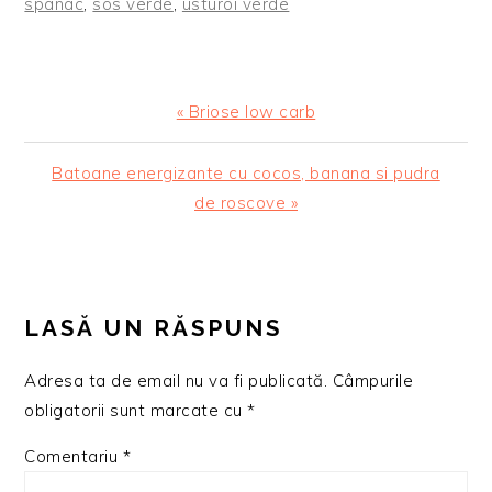
spanac
,
sos verde
,
usturoi verde
Articol
« Briose low carb
anterior:
Articolul
Batoane energizante cu cocos, banana si pudra
urmator:
de roscove »
READER
INTERACTIONS
LASĂ UN RĂSPUNS
Adresa ta de email nu va fi publicată.
Câmpurile
obligatorii sunt marcate cu
*
Comentariu
*