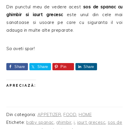
Din punctul meu de vedere acest
sos de spanac cu
ghimbir si iaurt grecesc
este unul din cele mai
sanatoase si usoare pe care cu siguranta il voi
adauga in multe alte preparate.
Sa aveti spor!
Share
Share
Pin
Share
APRECIAZĂ:
Din categoria:
APPETIZER
,
FOOD
,
HOME
Etichete:
baby spanac
,
ghimbir
,
i
,
iaurt grecesc
,
sos de