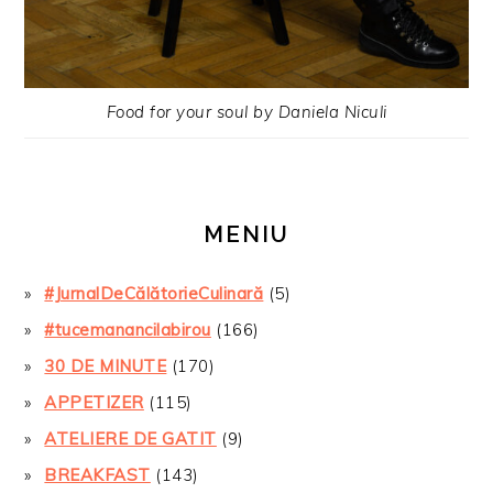
Food for your soul by Daniela Niculi
MENIU
#JurnalDeCălătorieCulinară
(5)
#tucemanancilabirou
(166)
30 DE MINUTE
(170)
APPETIZER
(115)
ATELIERE DE GATIT
(9)
BREAKFAST
(143)