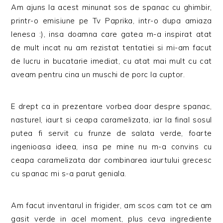
Am ajuns la acest minunat sos de spanac cu ghimbir,
printr-o emisiune pe Tv Paprika, intr-o dupa amiaza
lenesa :), insa doamna care gatea m-a inspirat atat
de mult incat nu am rezistat tentatiei si mi-am facut
de lucru in bucatarie imediat, cu atat mai mult cu cat
aveam pentru cina un muschi de porc la cuptor.
E drept ca in prezentare vorbea doar despre spanac,
nasturel, iaurt si ceapa caramelizata, iar la final sosul
putea fi servit cu frunze de salata verde, foarte
ingenioasa ideea, insa pe mine nu m-a convins cu
ceapa caramelizata dar combinarea iaurtului grecesc
cu spanac mi s-a parut geniala.
Am facut inventarul in frigider, am scos cam tot ce am
gasit verde in acel moment, plus ceva ingrediente