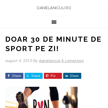
Skip
Skip
Skip
Skip
DANIELANICULI.RO
to
to
to
to
primary
main
primary
footer
navigation
content
sidebar
DOAR 30 DE MINUTE DE
SPORT PE ZI!
august 4, 2015
By
danielaniculi
6 comentarii
Share
Share
Pin
Share