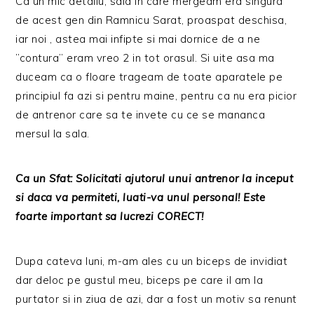
Ca un mic detaliu, sala in care mergeam era singura
de acest gen din Ramnicu Sarat, proaspat deschisa,
iar noi , astea mai infipte si mai dornice de a ne
”contura” eram vreo 2 in tot orasul. Si uite asa ma
duceam ca o floare trageam de toate aparatele pe
principiul fa azi si pentru maine, pentru ca nu era picior
de antrenor care sa te invete cu ce se mananca
mersul la sala.
Ca un Sfat: Solicitati ajutorul unui antrenor la inceput
si daca va permiteti, luati-va unul personal! Este
foarte important sa lucrezi CORECT!
Dupa cateva luni, m-am ales cu un biceps de invidiat
dar deloc pe gustul meu, biceps pe care il am la
purtator si in ziua de azi, dar a fost un motiv sa renunt