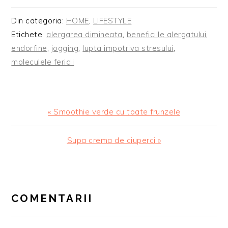
Din categoria:
HOME
,
LIFESTYLE
Etichete:
alergarea dimineata
,
beneficiile alergatului
,
endorfine
,
jogging
,
lupta impotriva stresului
,
moleculele fericii
Articol
« Smoothie verde cu toate frunzele
anterior:
Articolul
Supa crema de ciuperci »
urmator:
READER
INTERACTIONS
COMENTARII