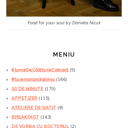
Food for your soul by Daniela Niculi
MENIU
#JurnalDeCălătorieCulinară
(5)
#tucemanancilabirou
(166)
30 DE MINUTE
(170)
APPETIZER
(115)
ATELIERE DE GATIT
(9)
BREAKFAST
(143)
DE VORBA CU DOCTORUL
(2)