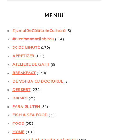
MENIU
#JurnalDeCălătorieCulinară
(5)
#tucemanancilabirou
(166)
30 DE MINUTE
(170)
APPETIZER
(115)
ATELIERE DE GATIT
(9)
BREAKFAST
(143)
DE VORBA CU DOCTORUL
(2)
DESSERT
(232)
DRINKS
(29)
FARA GLUTEN
(31)
FISH & SEA FOOD
(38)
FOOD
(653)
HOME
(918)