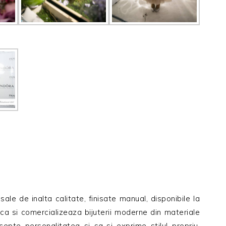
ale de inalta calitate, finisate manual, disponibile la
ca si comercializeaza bijuterii moderne din materiale
cepte personalitatea si sa-si exprime stilul propriu,