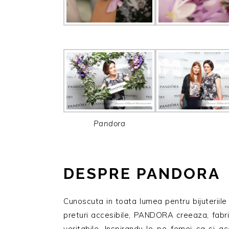
Pandora
DESPRE PANDORA
Cunoscuta in toata lumea pentru bijuteriile s
preturi accesibile, PANDORA creeaza, fabri
veritabile. Inspirandu-le pe femei sa-si ac