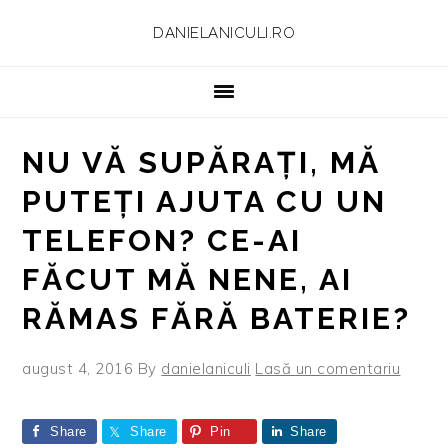
Skip
Skip
Skip
Skip
DANIELANICULI.RO
to
to
to
to
primary
main
primary
footer
navigation
content
sidebar
NU VĂ SUPĂRAȚI, MĂ
PUTEȚI AJUTA CU UN
TELEFON? CE-AI
FĂCUT MĂ NENE, AI
RĂMAS FĂRĂ BATERIE?
august 4, 2016
By
danielaniculi
Lasă un comentariu
Share
Share
Pin
Share