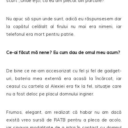
scurt „Unde ești, că eu am plecat din parcare?”
Nu apuc să spun unde sunt, adică eu răspunsesem dar
la capătul celălalt al firului nu mai era nimeni, iar
telefonul era mort pentru patrie.
Ce-ai făcut mă nene? Eu cum dau de omul meu acum?
De bine ce ne-am accesorizat cu fel și fel de gadget-
uri, bateria mea externă era acasă la încărcat, iar
ceasul cu cartela al Alexiei era fix la fel, situație care
nu a fost deloc pe placul domnului inginer.
Frumos, elegant, am realizat că habar nu am dacă
există vreo sursă de RATB pentru a pleca de acolo,
iar singura modalitate de a intra în contact cu domnul