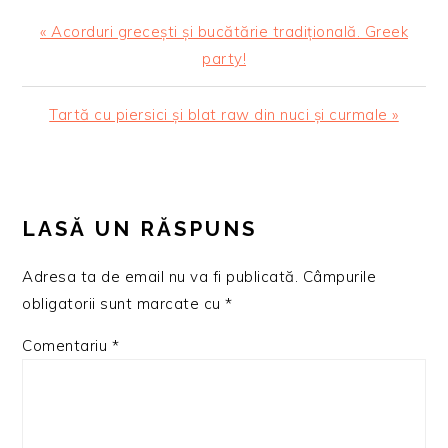
Articol
« Acorduri grecești și bucătărie tradițională. Greek
anterior:
party!
Articolul
Tartă cu piersici și blat raw din nuci și curmale »
urmator:
READER
INTERACTIONS
LASĂ UN RĂSPUNS
Adresa ta de email nu va fi publicată.
Câmpurile
obligatorii sunt marcate cu
*
Comentariu
*