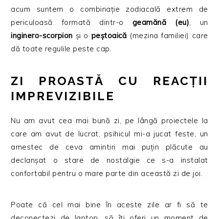
acum suntem o combinație zodiacală extrem de
periculoasă formată dintr-o
geamănă (eu)
, un
inginero-scorpion
și o
peștoaică
(mezina familiei) care
dă toate regulile peste cap.
ZI PROASTĂ CU REACȚII
IMPREVIZIBILE
Nu am avut cea mai bună zi, pe lângă proiectele la
care am avut de lucrat, psihicul mi-a jucat feste, un
amestec de ceva amintiri mai puțin plăcute au
declanșat o stare de nostalgie ce s-a instalat
confortabil pentru o mare parte din această zi de joi.
Poate că cel mai bine în aceste zile ar fi să te
deconectezi de laptop, să îți oferi un moment de