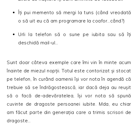
Îți pui memento să mergi la tuns (când vreodată
o să uit eu că am programare la coafor…când?)
Urli la telefon să o sune pe iubita sau să îți
deschidă mail-ul…
Sunt doar câteva exemple care îmi vin în minte acum
înainte de miezul nopții. Totul este contorizat și stocat
pe telefon, în curând oamenii își vor nota în agendă că
trebuie să se îndrăgostească, iar dacă deja au reușit
să o facă de-adevăratelea, își vor nota să spună
cuvinte de dragoste persoanei iubite. Mda, eu chiar
am făcut parte din generația care a trimis scrisori de
dragoste…