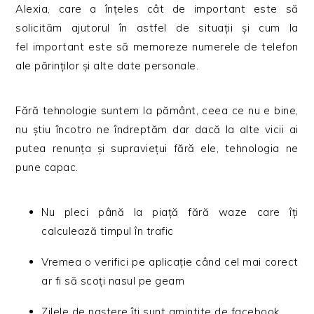
Alexia, care a înțeles cât de important este să
solicităm ajutorul în astfel de situații și cum la
fel important este să memoreze numerele de telefon
ale părinților și alte date personale.
Fără tehnologie suntem la pământ, ceea ce nu e bine,
nu știu încotro ne îndreptăm dar dacă la alte vicii ai
putea renunța și supraviețui fără ele, tehnologia ne
pune capac.
Nu pleci până la piață fără waze care îți
calculează timpul în trafic
Vremea o verifici pe aplicație când cel mai corect
ar fi să scoți nasul pe geam
Zilele de naștere îți sunt amintite de facebook