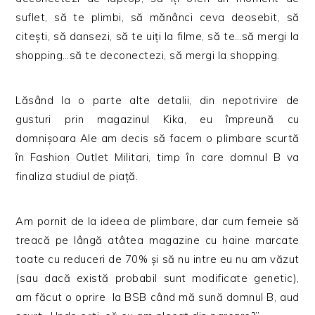
suflet, să te plimbi, să mănânci ceva deosebit, să
citești, să dansezi, să te uiți la filme, să te…să mergi la
shopping…să te deconectezi, să mergi la shopping.
Lăsând la o parte alte detalii, din nepotrivire de
gusturi prin magazinul Kika, eu împreună cu
domnișoara Ale am decis să facem o plimbare scurtă
în Fashion Outlet Militari, timp în care domnul B va
finaliza studiul de piață.
Am pornit de la ideea de plimbare, dar cum femeie să
treacă pe lângă atâtea magazine cu haine marcate
toate cu reduceri de 70% și să nu intre eu nu am văzut
(sau dacă există probabil sunt modificate genetic),
am făcut o oprire la BSB când mă sună domnul B, aud