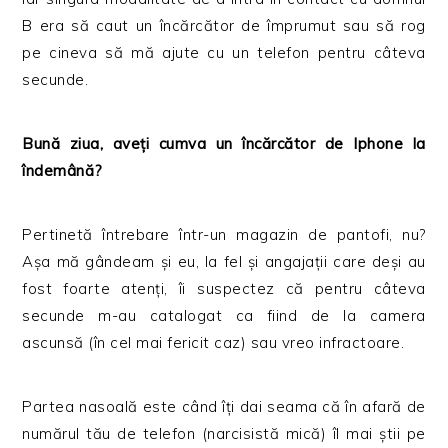
B era să caut un încărcător de împrumut sau să rog
pe cineva să mă ajute cu un telefon pentru câteva
secunde.
Bună ziua, aveți cumva un încărcător de Iphone la
îndemână?
Pertinetă întrebare într-un magazin de pantofi, nu?
Așa mă gândeam și eu, la fel și angajații care deși au
fost foarte atenți, îi suspectez că pentru câteva
secunde m-au catalogat ca fiind de la camera
ascunsă (în cel mai fericit caz) sau vreo infractoare.
Partea nasoală este când îți dai seama că în afară de
numărul tău de telefon (narcisistă mică) îl mai știi pe