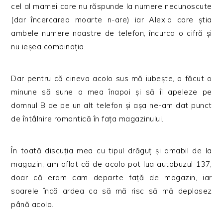
cel al mamei care nu răspunde la numere necunoscute
(dar încercarea moarte n-are) iar Alexia care știa
ambele numere noastre de telefon, încurca o cifră și
nu ieșea combinația.
Dar pentru că cineva acolo sus mă iubește, a făcut o
minune să sune a mea înapoi și să îl apeleze pe
domnul B de pe un alt telefon și așa ne-am dat punct
de întâlnire romantică în fața magazinului.
În toată discuția mea cu tipul drăguț și amabil de la
magazin, am aflat că de acolo pot lua autobuzul 137,
doar că eram cam departe față de magazin, iar
soarele încă ardea ca să mă risc să mă deplasez
până acolo.