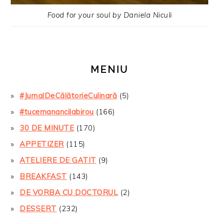
Food for your soul by Daniela Niculi
MENIU
#JurnalDeCălătorieCulinară
(5)
#tucemanancilabirou
(166)
30 DE MINUTE
(170)
APPETIZER
(115)
ATELIERE DE GATIT
(9)
BREAKFAST
(143)
DE VORBA CU DOCTORUL
(2)
DESSERT
(232)