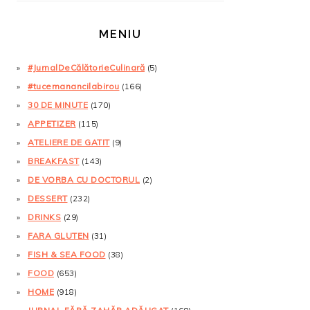
MENIU
#JurnalDeCălătorieCulinară
(5)
#tucemanancilabirou
(166)
30 DE MINUTE
(170)
APPETIZER
(115)
ATELIERE DE GATIT
(9)
BREAKFAST
(143)
DE VORBA CU DOCTORUL
(2)
DESSERT
(232)
DRINKS
(29)
FARA GLUTEN
(31)
FISH & SEA FOOD
(38)
FOOD
(653)
HOME
(918)