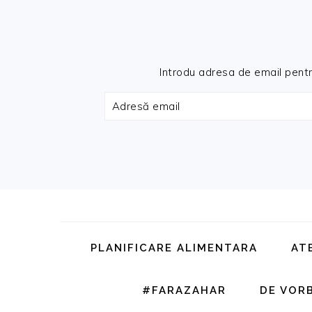
Introdu adresa de email pentru 
Adresă
email
Skip
Skip
Skip
Skip
to
to
to
to
primary
main
primary
footer
PLANIFICARE ALIMENTARA
AT
navigation
content
sidebar
#FARAZAHAR
DE VOR