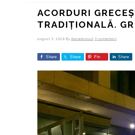
ACORDURI GRECEȘT
TRADIȚIONALĂ. GR
august 3, 2016
By
danielaniculi
3 comentarii
Share
Share
Pin
Share