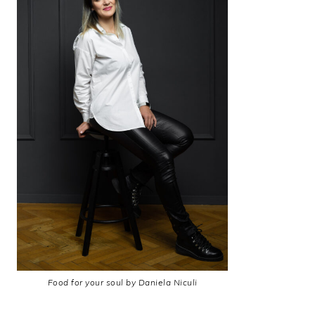
Food for your soul by Daniela Niculi