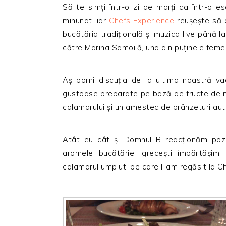
Să te simți într-o zi de marți ca într-o 
minunat, iar
Chefs Experience
reușește să a
bucătăria tradițională și muzica live până l
către Marina Samoilă, una din puținele feme
Aș porni discuția de la ultima noastră v
gustoase preparate pe bază de fructe de m
calamarului și un amestec de brânzeturi aut
Atât eu cât și Domnul B reacționăm pozi
aromele bucătăriei grecești împărtășim a
calamarul umplut, pe care l-am regăsit la Ch